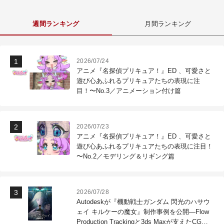
週間ランキング
月間ランキング
2026/07/24
アニメ『名探偵プリキュア！』ED 、可愛さと
遊び心あふれるプリキュアたちの表現に注
目！〜No.3／アニメーション付け篇
2026/07/23
アニメ『名探偵プリキュア！』ED 、可愛さと
遊び心あふれるプリキュアたちの表現に注目！
〜No.2／モデリング＆リギング篇
2026/07/28
Autodeskが『機動戦士ガンダム 閃光のハサウ
ェイ キルケーの魔女』制作事例を公開―Flow
Production Trackingと3ds Maxが支えたCG制