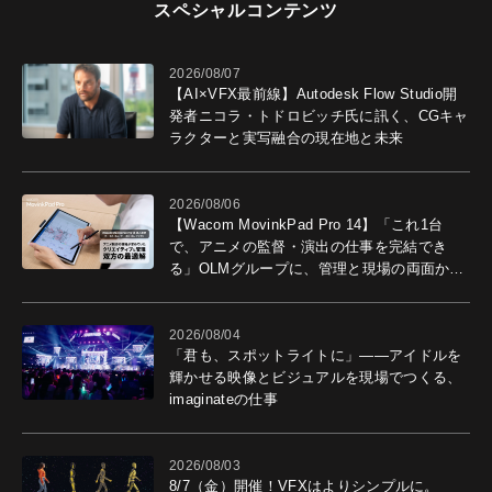
スペシャルコンテンツ
2026/08/07
【AI×VFX最前線】Autodesk Flow Studio開
発者ニコラ・トドロビッチ氏に訊く、CGキャ
ラクターと実写融合の現在地と未来
2026/08/06
【Wacom MovinkPad Pro 14】「これ1台
で、アニメの監督・演出の仕事を完結でき
る」OLMグループに、管理と現場の両面から
導入効果を聞いた
2026/08/04
「君も、スポットライトに」――アイドルを
輝かせる映像とビジュアルを現場でつくる、
imaginateの仕事
2026/08/03
8/7（金）開催！VFXはよりシンプルに。