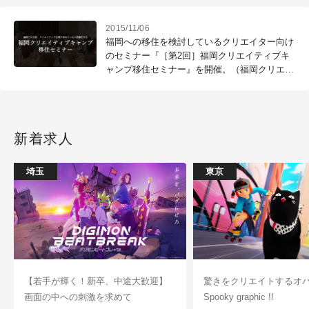
2015/11/06
福岡への移住を検討しているクリエイター向け
のセミナー『［第2回］福岡クリエイティブキ
ャンプ移住セミナー』を開催。（福岡クリエイ
ティブキャンプ）
新着求人
埼玉
東京
【若手が輝く！新卒、中途大歓迎】
驚きをクリエイトするオ
画面の中への刺激を求めて
Spooky graphic !!