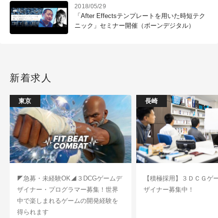
2018/05/29
「After Effectsテンプレートを用いた時短テク
ニック」セミナー開催（ボーンデジタル）
新着求人
東京
長崎
◤急募・未経験OK◢３DCGゲームデ
【積極採用】３ＤＣＧゲ
ザイナー・プログラマー募集！世界
ザイナー募集中！
中で楽しまれるゲームの開発経験を
得られます