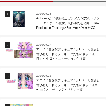
2026/07/28
Autodeskが『機動戦士ガンダム 閃光のハサウ
ェイ キルケーの魔女』制作事例を公開―Flow
Production Trackingと3ds Maxが支えたCG制
作現場
2026/07/24
アニメ『名探偵プリキュア！』ED 、可愛さと
遊び心あふれるプリキュアたちの表現に注
目！〜No.3／アニメーション付け篇
2026/07/23
アニメ『名探偵プリキュア！』ED 、可愛さと
遊び心あふれるプリキュアたちの表現に注目！
〜No.2／モデリング＆リギング篇