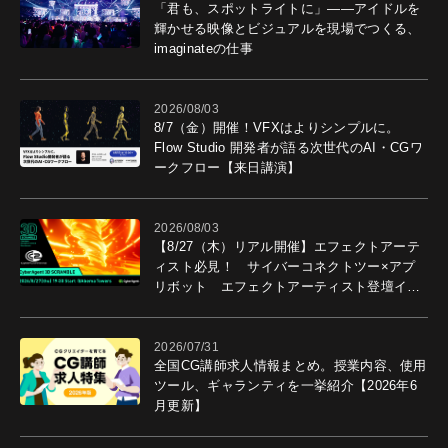
「君も、スポットライトに」――アイドルを
輝かせる映像とビジュアルを現場でつくる、
imaginateの仕事
2026/08/03
8/7（金）開催！VFXはよりシンプルに。
Flow Studio 開発者が語る次世代のAI・CGワ
ークフロー【来日講演】
2026/08/03
【8/27（木）リアル開催】エフェクトアーテ
ィスト必見！ サイバーコネクトツー×アプ
リボット エフェクトアーティスト登壇イベ
ントを開催！－サイバーエージェント
2026/07/31
全国CG講師求人情報まとめ。授業内容、使用
ツール、ギャランティを一挙紹介【2026年6
月更新】