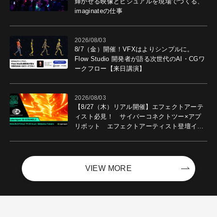
輝かせる映像とビジュアルを現場でつくる、
imaginateの仕事
2026/08/03
8/7（金）開催！VFXはよりシンプルに。
Flow Studio 開発者が語る次世代のAI・CGワ
ークフロー【来日講演】
2026/08/03
【8/27（木）リアル開催】エフェクトアーテ
ィスト必見！ サイバーコネクトツー×アプ
リボット エフェクトアーティスト登壇イベ
ントを開催！－サイバーエージェント
VIEW MORE