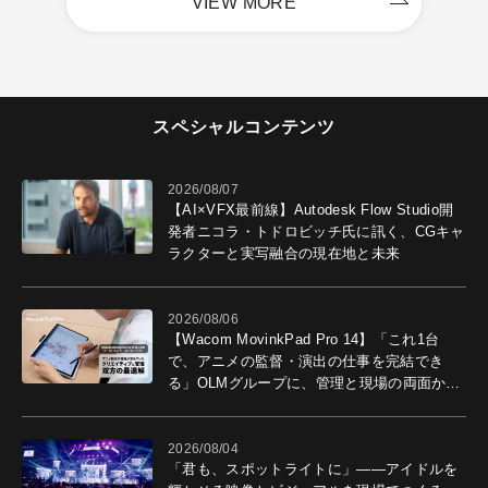
VIEW MORE
スペシャルコンテンツ
2026/08/07
【AI×VFX最前線】Autodesk Flow Studio開
発者ニコラ・トドロビッチ氏に訊く、CGキャ
ラクターと実写融合の現在地と未来
2026/08/06
【Wacom MovinkPad Pro 14】「これ1台
で、アニメの監督・演出の仕事を完結でき
る」OLMグループに、管理と現場の両面から
導入効果を聞いた
2026/08/04
「君も、スポットライトに」――アイドルを