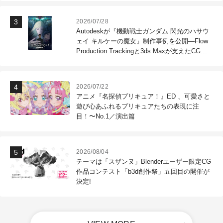
2026/07/28
Autodeskが『機動戦士ガンダム 閃光のハサウ
ェイ キルケーの魔女』制作事例を公開―Flow
Production Trackingと3ds Maxが支えたCG制
作現場
2026/07/22
アニメ『名探偵プリキュア！』ED 、可愛さと
遊び心あふれるプリキュアたちの表現に注
目！〜No.1／演出篇
2026/08/04
テーマは「スザンヌ」Blenderユーザー限定CG
作品コンテスト「b3d創作祭」五回目の開催が
決定!