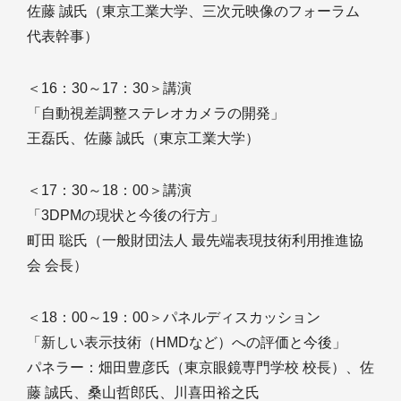
佐藤 誠氏（東京工業大学、三次元映像のフォーラム
代表幹事）
＜16：30～17：30＞講演
「自動視差調整ステレオカメラの開発」
王磊氏、佐藤 誠氏（東京工業大学）
＜17：30～18：00＞講演
「3DPMの現状と今後の行方」
町田 聡氏（一般財団法人 最先端表現技術利用推進協
会 会長）
＜18：00～19：00＞パネルディスカッション
「新しい表示技術（HMDなど）への評価と今後」
パネラー：畑田豊彦氏（東京眼鏡専門学校 校長）、佐
藤 誠氏、桑山哲郎氏、川喜田裕之氏