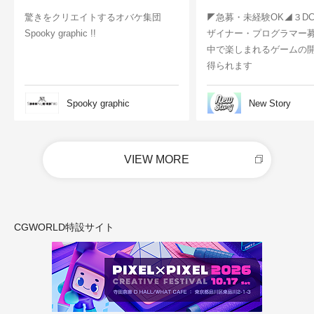
驚きをクリエイトするオバケ集団
◤急募・未経験OK◢３D
Spooky graphic !!
ザイナー・プログラマー
中で楽しまれるゲームの
得られます
Spooky graphic
New Story
VIEW MORE
CGWORLD特設サイト