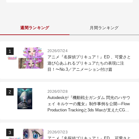
週間ランキング
月間ランキング
2026/07/24
アニメ『名探偵プリキュア！』ED 、可愛さと
遊び心あふれるプリキュアたちの表現に注
目！〜No.3／アニメーション付け篇
2026/07/28
Autodeskが『機動戦士ガンダム 閃光のハサウ
ェイ キルケーの魔女』制作事例を公開―Flow
Production Trackingと3ds Maxが支えたCG制
作現場
2026/07/23
アニメ『名探偵プリキュア！』ED 、可愛さと