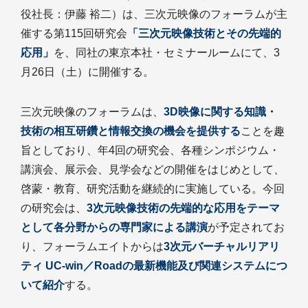
役社長：伊藤 裕二）は、三次元映像のフォーラムが主
催する第115回研究会
「三次元映像技術とその先端的
応用」
を、同社の東京本社・セミナールームにて、3
月26日（土）に開催する。
三次元映像のフォーラムは、
3D映像に関する知識・
技術の相互研鑽と情報交換の機会を提供する
ことを趣
旨としており、年4回の研究会、各種シンポジウム・
講演会、展示会、見学会などの開催をはじめとして、
啓蒙・教育、研究活動を継続的に実施している。今回
の研究会は、
3次元映像技術の先端的な応用をテーマ
として各分野からの専門家による講演
が予定されてお
り、フォーラムエイトからは
3次元バーチャルリアリ
ティ UC-win／Roadの最新機能及び関連システムにつ
いて紹介
する。