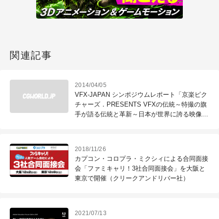
関連記事
2014/04/05
VFX-JAPAN シンポジウムレポート「京楽ピク
チャーズ．PRESENTS VFXの伝統～特撮の旗
手が語る伝統と革新～日本が世界に誇る映像技
術"TOKUSATSU"」
2018/11/26
カプコン・コロプラ・ミクシィによる合同面接
会「ファミキャリ！3社合同面接会」を大阪と
東京で開催（クリークアンドリバー社）
2021/07/13