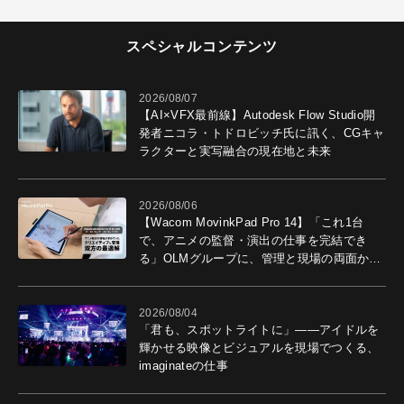
スペシャルコンテンツ
2026/08/07
【AI×VFX最前線】Autodesk Flow Studio開
発者ニコラ・トドロビッチ氏に訊く、CGキャ
ラクターと実写融合の現在地と未来
2026/08/06
【Wacom MovinkPad Pro 14】「これ1台
で、アニメの監督・演出の仕事を完結でき
る」OLMグループに、管理と現場の両面から
導入効果を聞いた
2026/08/04
「君も、スポットライトに」――アイドルを
輝かせる映像とビジュアルを現場でつくる、
imaginateの仕事