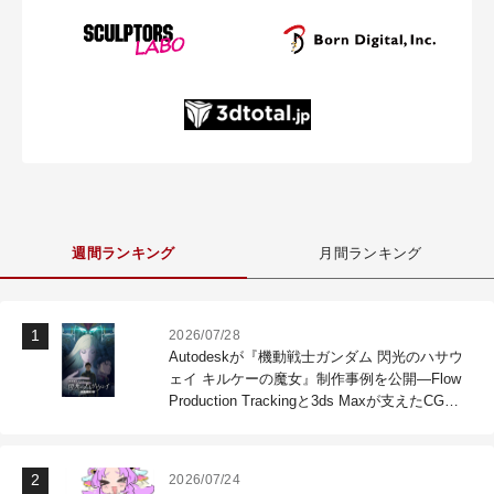
週間ランキング
月間ランキング
2026/07/28
Autodeskが『機動戦士ガンダム 閃光のハサウ
ェイ キルケーの魔女』制作事例を公開―Flow
Production Trackingと3ds Maxが支えたCG制
作現場
2026/07/24