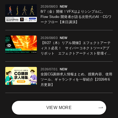
2026/08/03
NEW
8/7（金）開催！VFXはよりシンプルに。
Flow Studio 開発者が語る次世代のAI・CGワ
ークフロー【来日講演】
2026/08/03
NEW
【8/27（木）リアル開催】エフェクトアーテ
ィスト必見！ サイバーコネクトツー×アプ
リボット エフェクトアーティスト登壇イベ
ントを開催！－サイバーエージェント
2026/07/31
NEW
全国CG講師求人情報まとめ。授業内容、使用
ツール、ギャランティを一挙紹介【2026年6
月更新】
VIEW MORE