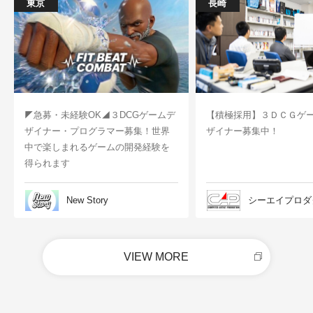
東京
長崎
◤急募・未経験OK◢３DCGゲームデ
【積極採用】３ＤＣＧゲ
ザイナー・プログラマー募集！世界
ザイナー募集中！
中で楽しまれるゲームの開発経験を
得られます
New Story
シーエイプロダ
VIEW MORE