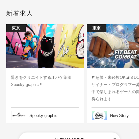
新着求人
東京
東京
驚きをクリエイトするオバケ集団
◤急募・未経験OK◢３D
Spooky graphic !!
ザイナー・プログラマー
中で楽しまれるゲームの
得られます
Spooky graphic
New Story