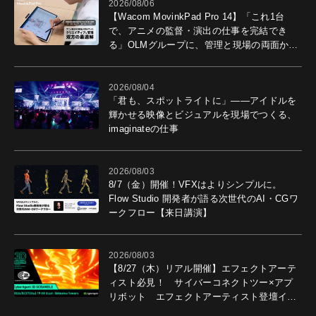
2026/08/06
【Wacom MovinkPad Pro 14】「これ1台
で、アニメの監督・演出の仕事を完結でき
る」OLMグループに、管理と現場の両面から
導入効果を聞いた
2026/08/04
「君も、スポットライトに」――アイドルを
輝かせる映像とビジュアルを現場でつくる、
imaginateの仕事
2026/08/03
8/7（金）開催！VFXはよりシンプルに。
Flow Studio 開発者が語る次世代のAI・CGワ
ークフロー【来日講演】
2026/08/03
【8/27（木）リアル開催】エフェクトアーテ
ィスト必見！ サイバーコネクトツー×アプ
リボット エフェクトアーティスト登壇イベ
ントを開催！－サイバーエージェント