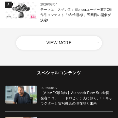
2026/08/04
テーマは「スザンヌ」Blenderユーザー限定CG
作品コンテスト「b3d創作祭」五回目の開催が
決定!
VIEW MORE
スペシャルコンテンツ
2026/08/07
【AI×VFX最前線】Autodesk Flow Studio開
発者ニコラ・トドロビッチ氏に訊く、CGキャ
ラクターと実写融合の現在地と未来