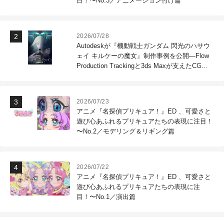
目！〜No.3／アニメーション付け篇
2026/07/28
Autodeskが『機動戦士ガンダム 閃光のハサウ
ェイ キルケーの魔女』制作事例を公開―Flow
Production Trackingと3ds Maxが支えたCG制
作現場
2026/07/23
アニメ『名探偵プリキュア！』ED 、可愛さと
遊び心あふれるプリキュアたちの表現に注目！
〜No.2／モデリング＆リギング篇
2026/07/22
アニメ『名探偵プリキュア！』ED 、可愛さと
遊び心あふれるプリキュアたちの表現に注
目！〜No.1／演出篇