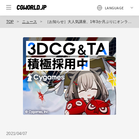
TOP
ニュース
［お知らせ］大人気講座、1年3か月ぶりにオンラインで開催！鈴木卓矢氏による『背景モデリング講座』が5月19日に開催（CGWORLD +ONE Knowldege）
2021/04/07