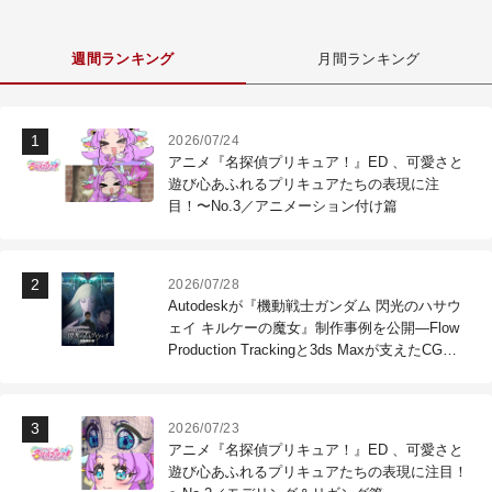
週間ランキング
月間ランキング
2026/07/24
アニメ『名探偵プリキュア！』ED 、可愛さと
遊び心あふれるプリキュアたちの表現に注
目！〜No.3／アニメーション付け篇
2026/07/28
Autodeskが『機動戦士ガンダム 閃光のハサウ
ェイ キルケーの魔女』制作事例を公開―Flow
Production Trackingと3ds Maxが支えたCG制
作現場
2026/07/23
アニメ『名探偵プリキュア！』ED 、可愛さと
遊び心あふれるプリキュアたちの表現に注目！