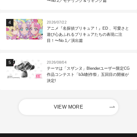
〜No.2／モデリング＆リギング篇
2026/07/22
アニメ『名探偵プリキュア！』ED 、可愛さと
遊び心あふれるプリキュアたちの表現に注
目！〜No.1／演出篇
2026/08/04
テーマは「スザンヌ」Blenderユーザー限定CG
作品コンテスト「b3d創作祭」五回目の開催が
決定!
VIEW MORE