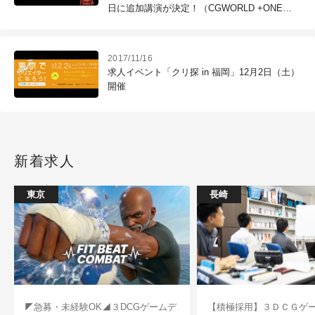
日に追加講演が決定！（CGWORLD +ONE
Knowldege）
2017/11/16
求人イベント「クリ探 in 福岡」12月2日（土）
開催
新着求人
東京
長崎
◤急募・未経験OK◢３DCGゲームデ
【積極採用】３ＤＣＧゲ