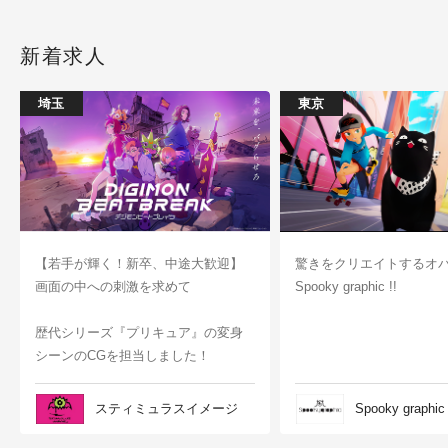
新着求人
埼玉
東京
【若手が輝く！新卒、中途大歓迎】
驚きをクリエイトするオ
画面の中への刺激を求めて
Spooky graphic !!
歴代シリーズ『プリキュア』の変身
シーンのCGを担当しました！
スティミュラスイメージ
Spooky graphic