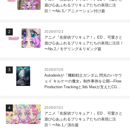
遊び心あふれるプリキュアたちの表現に注
目！〜No.3／アニメーション付け篇
2026/07/23
アニメ『名探偵プリキュア！』ED 、可愛さと
遊び心あふれるプリキュアたちの表現に注目！
〜No.2／モデリング＆リギング篇
2026/07/28
Autodeskが『機動戦士ガンダム 閃光のハサウ
ェイ キルケーの魔女』制作事例を公開―Flow
Production Trackingと3ds Maxが支えたCG制
作現場
2026/07/22
アニメ『名探偵プリキュア！』ED 、可愛さと
遊び心あふれるプリキュアたちの表現に注
目！〜No.1／演出篇