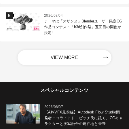
2026/08/04
テーマは「スザンヌ」Blenderユーザー限定CG
作品コンテスト「b3d創作祭」五回目の開催が
決定!
VIEW MORE
スペシャルコンテンツ
2026/08/07
【AI×VFX最前線】Autodesk Flow Studio開
発者ニコラ・トドロビッチ氏に訊く、CGキャ
ラクターと実写融合の現在地と未来