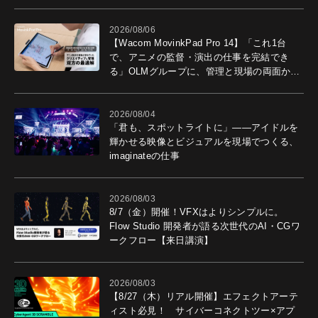
2026/08/06
【Wacom MovinkPad Pro 14】「これ1台
で、アニメの監督・演出の仕事を完結でき
る」OLMグループに、管理と現場の両面から
導入効果を聞いた
2026/08/04
「君も、スポットライトに」――アイドルを
輝かせる映像とビジュアルを現場でつくる、
imaginateの仕事
2026/08/03
8/7（金）開催！VFXはよりシンプルに。
Flow Studio 開発者が語る次世代のAI・CGワ
ークフロー【来日講演】
2026/08/03
【8/27（木）リアル開催】エフェクトアーテ
ィスト必見！ サイバーコネクトツー×アプ