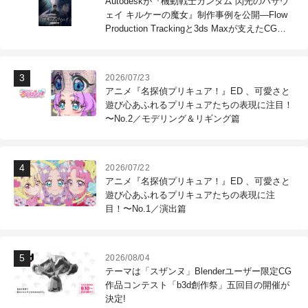
Autodeskが『機動戦士ガンダム 閃光のハサウ
ェイ キルケーの魔女』制作事例を公開―Flow
Production Trackingと3ds Maxが支えたCG制
作現場
2026/07/23
アニメ『名探偵プリキュア！』ED 、可愛さと
遊び心あふれるプリキュアたちの表現に注目！
〜No.2／モデリング＆リギング篇
2026/07/22
アニメ『名探偵プリキュア！』ED 、可愛さと
遊び心あふれるプリキュアたちの表現に注
目！〜No.1／演出篇
2026/08/04
テーマは「スザンヌ」Blenderユーザー限定CG
作品コンテスト「b3d創作祭」五回目の開催が
決定!