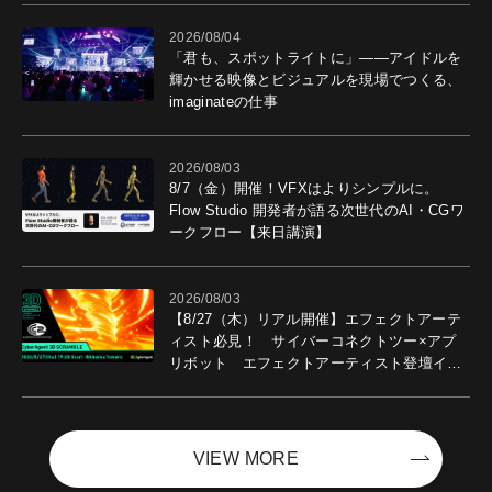
2026/08/04
「君も、スポットライトに」――アイドルを
輝かせる映像とビジュアルを現場でつくる、
imaginateの仕事
2026/08/03
8/7（金）開催！VFXはよりシンプルに。
Flow Studio 開発者が語る次世代のAI・CGワ
ークフロー【来日講演】
2026/08/03
【8/27（木）リアル開催】エフェクトアーテ
ィスト必見！ サイバーコネクトツー×アプ
リボット エフェクトアーティスト登壇イベ
ントを開催！－サイバーエージェント
VIEW MORE