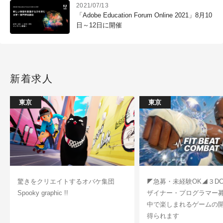
2021/07/13
「Adobe Education Forum Online 2021」8月10
日～12日に開催
新着求人
東京
東京
驚きをクリエイトするオバケ集団
◤急募・未経験OK◢３D
Spooky graphic !!
ザイナー・プログラマー
中で楽しまれるゲームの
得られます