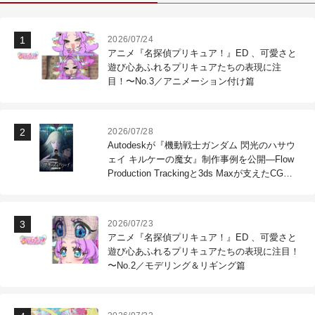
2026/07/24
アニメ『名探偵プリキュア！』ED 、可愛さと
遊び心あふれるプリキュアたちの表現に注
目！〜No.3／アニメーション付け篇
2026/07/28
Autodeskが『機動戦士ガンダム 閃光のハサウ
ェイ キルケーの魔女』制作事例を公開―Flow
Production Trackingと3ds Maxが支えたCG制
作現場
2026/07/23
アニメ『名探偵プリキュア！』ED 、可愛さと
遊び心あふれるプリキュアたちの表現に注目！
〜No.2／モデリング＆リギング篇