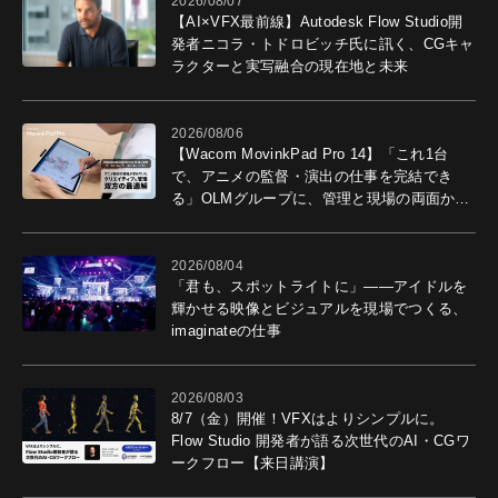
2026/08/07
【AI×VFX最前線】Autodesk Flow Studio開
発者ニコラ・トドロビッチ氏に訊く、CGキャ
ラクターと実写融合の現在地と未来
2026/08/06
【Wacom MovinkPad Pro 14】「これ1台
で、アニメの監督・演出の仕事を完結でき
る」OLMグループに、管理と現場の両面から
導入効果を聞いた
2026/08/04
「君も、スポットライトに」――アイドルを
輝かせる映像とビジュアルを現場でつくる、
imaginateの仕事
2026/08/03
8/7（金）開催！VFXはよりシンプルに。
Flow Studio 開発者が語る次世代のAI・CGワ
ークフロー【来日講演】