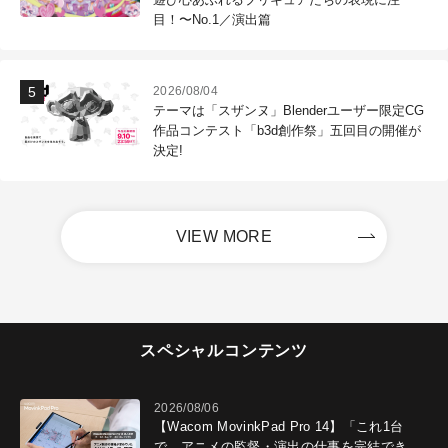
目！〜No.1／演出篇
2026/08/04
テーマは「スザンヌ」Blenderユーザー限定CG
作品コンテスト「b3d創作祭」五回目の開催が
決定!
VIEW MORE
スペシャルコンテンツ
2026/08/06
【Wacom MovinkPad Pro 14】「これ1台
で、アニメの監督・演出の仕事を完結でき