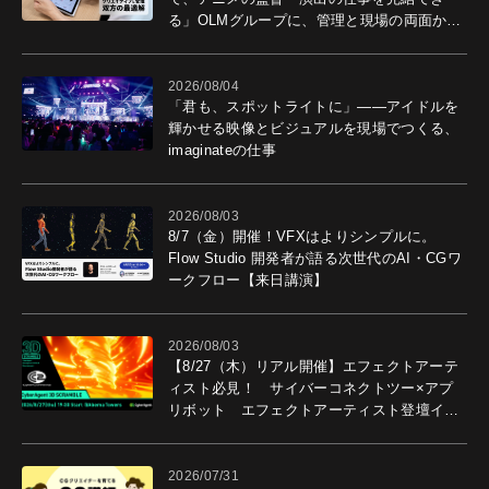
る」OLMグループに、管理と現場の両面から
導入効果を聞いた
2026/08/04
「君も、スポットライトに」――アイドルを
輝かせる映像とビジュアルを現場でつくる、
imaginateの仕事
2026/08/03
8/7（金）開催！VFXはよりシンプルに。
Flow Studio 開発者が語る次世代のAI・CGワ
ークフロー【来日講演】
2026/08/03
【8/27（木）リアル開催】エフェクトアーテ
ィスト必見！ サイバーコネクトツー×アプ
リボット エフェクトアーティスト登壇イベ
ントを開催！－サイバーエージェント
2026/07/31