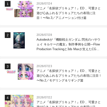
2026/07/24
アニメ『名探偵プリキュア！』ED 、可愛さと
遊び心あふれるプリキュアたちの表現に注
目！〜No.3／アニメーション付け篇
2026/07/28
Autodeskが『機動戦士ガンダム 閃光のハサウ
ェイ キルケーの魔女』制作事例を公開―Flow
Production Trackingと3ds Maxが支えたCG制
作現場
2026/07/23
アニメ『名探偵プリキュア！』ED 、可愛さと
遊び心あふれるプリキュアたちの表現に注目！
〜No.2／モデリング＆リギング篇
2026/07/22
アニメ『名探偵プリキュア！』ED 、可愛さと
遊び心あふれるプリキュアたちの表現に注