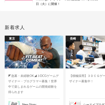
日（火）に開催！
新着求人
東京
長崎
◤急募・未経験OK◢３DCGゲームデ
【積極採用】３ＤＣＧゲ
ザイナー・プログラマー募集！世界
ザイナー募集中！
中で楽しまれるゲームの開発経験を
得られます
New Story
シーエイプロダ