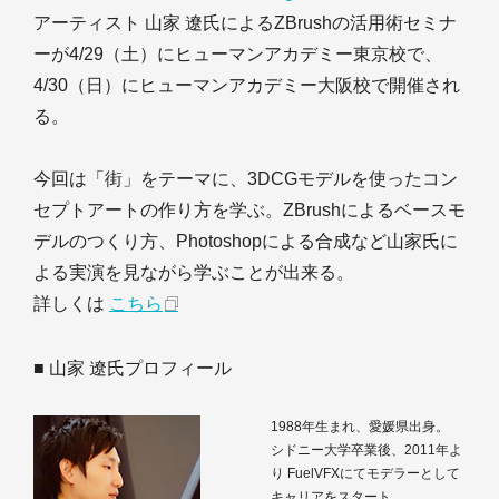
アーティスト 山家 遼氏によるZBrushの活用術セミナ
ーが4/29（土）にヒューマンアカデミー東京校で、
4/30（日）にヒューマンアカデミー大阪校で開催され
る。
今回は「街」をテーマに、3DCGモデルを使ったコン
セプトアートの作り方を学ぶ。ZBrushによるベースモ
デルのつくり方、Photoshopによる合成など山家氏に
よる実演を見ながら学ぶことが出来る。
詳しくは
こちら
■ 山家 遼氏プロフィール
1988年生まれ、愛媛県出身。
シドニー大学卒業後、2011年よ
り FuelVFXにてモデラーとして
キャリアをスタート。