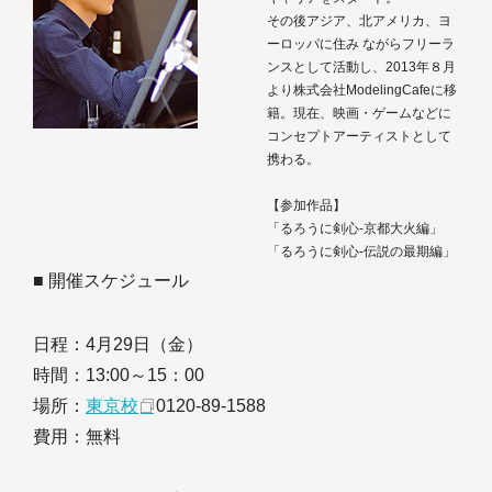
その後アジア、北アメリカ、ヨ
ーロッパに住み ながらフリーラ
ンスとして活動し、2013年８月
より株式会社ModelingCafeに移
籍。現在、映画・ゲームなどに
コンセプトアーティストとして
携わる。
【参加作品】
「るろうに剣心-京都大火編」
「るろうに剣心-伝説の最期編」
■ 開催スケジュール
日程：4月29日（金）
時間：13:00～15：00
場所：
東京校
0120-89-1588
費用：無料