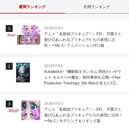
週間ランキング
月間ランキング
2026/07/24
アニメ『名探偵プリキュア！』ED 、可愛さと
遊び心あふれるプリキュアたちの表現に注
目！〜No.3／アニメーション付け篇
2026/07/28
Autodeskが『機動戦士ガンダム 閃光のハサウ
ェイ キルケーの魔女』制作事例を公開―Flow
Production Trackingと3ds Maxが支えたCG制
作現場
2026/07/23
アニメ『名探偵プリキュア！』ED 、可愛さと
遊び心あふれるプリキュアたちの表現に注目！
〜No.2／モデリング＆リギング篇