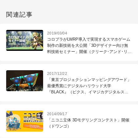
関連記事
2019/03/04
コロプラがLWRP導入で実現するスマホゲーム
制作の新技術を大公開「3Dデザイナー向け無
料技術セミナー」開催（クリーク･アンド･リバ
ー社）
2017/12/22
「東京プロジェクションマッピングアワード」
最優秀賞にデジタルハリウッド大学
『BLACK』（ピクス、イマジカデジタルスケ
ープ）
2014/09/17
「ニコニ立体 3Dモデリングコンテスト」開催
（ドワンゴ）