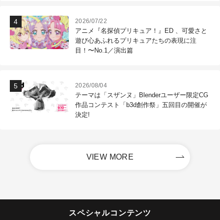
2026/07/22
アニメ『名探偵プリキュア！』ED 、可愛さと
遊び心あふれるプリキュアたちの表現に注
目！〜No.1／演出篇
2026/08/04
テーマは「スザンヌ」Blenderユーザー限定CG
作品コンテスト「b3d創作祭」五回目の開催が
決定!
VIEW MORE
スペシャルコンテンツ