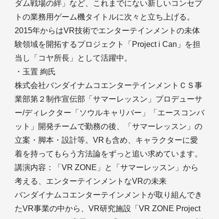
ダム戦場の絆」など、これまでにない新しいコンセプ
トの業務用ゲーム機タイトルに次々と立ち上げる。
2015年からはVR技術でエンターテインメントの未体
験領域を開拓するプロジェクト「Project i Can」を担
当し「コヤ所長」として活躍中。
・玉置 絢氏
株式会社バンダイナムコエンターテインメントＣＳ事
業部第２制作宣伝部「サマーレッスン」プロデューサ
ー/ディレクター「ソウルキャリバー」「エースコンバ
ット」開発チームで勤務の後、「サマーレッスン」の
立案・脚本・設計等。VRも含め、キャラクターに愛
着を持ってもらう方法論をずっと追い求めています。
講演内容：「VR ZONE」と「サマーレッスン」から
考える、エンターテインメントなVRの未来
バンダイナムコエンターテインメントが取り組んでき
たVR事業の中から、VR研究施設「VR ZONE Project