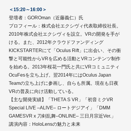
＜15:20～16:00＞
登壇者：GOROman（近藤義仁）氏
プロフィール：株式会社エクシヴィ代表取締役社長。
2010年株式会社エクシヴィを設立。VRの開発を手が
ける。また、2012年クラウドファンディング
KICKSTARTERにて「Oculus Rift」に出会い、その衝
撃と可能性からVRを広める活動とVRコンテンツ制作
を始める。2013年桜花一門氏と共にVRコミュニティ
OcuFesを立ち上げ。翌2014年にはOculus Japan
Teamの立ち上げに参画し、自らも所属。現在も日夜
VRの普及に向け活動している。
【主な開発実績】「THETA S VR」「初音ミクVR
Special LIVE ‒ALIVE‒ ロートデジアイ」「DMM
GAMESVR x 刀剣乱舞‒ONLINE‒ 三日月宗近Ver.」
講演内容：HoloLensの魅力と未来