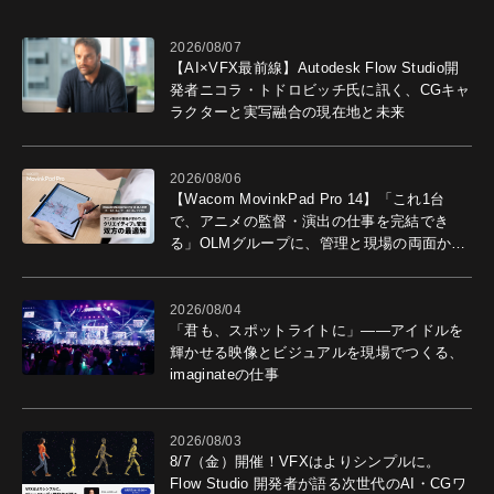
2026/08/07
【AI×VFX最前線】Autodesk Flow Studio開
発者ニコラ・トドロビッチ氏に訊く、CGキャ
ラクターと実写融合の現在地と未来
2026/08/06
【Wacom MovinkPad Pro 14】「これ1台
で、アニメの監督・演出の仕事を完結でき
る」OLMグループに、管理と現場の両面から
導入効果を聞いた
2026/08/04
「君も、スポットライトに」――アイドルを
輝かせる映像とビジュアルを現場でつくる、
imaginateの仕事
2026/08/03
8/7（金）開催！VFXはよりシンプルに。
Flow Studio 開発者が語る次世代のAI・CGワ