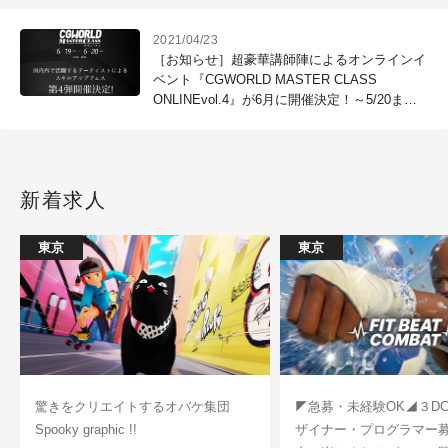
2021/04/23
［お知らせ］超豪華講師陣によるオンラインイ
ベント『CGWORLD MASTER CLASS
ONLINEvol.4』が6月に開催決定！～5/20まで
早期割引20％OFF
新着求人
東京
東京
驚きをクリエイトするオバケ集団
◤急募・未経験OK◢３D
Spooky graphic !!
ザイナー・プログラマー