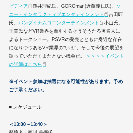
ビディア
澤井理紀氏、GOROman(近藤義仁氏)、
ソ
ニー・インタラクティブエンタテインメント
吉田匠
氏、
バンダイナムコエンターテインメント
小山氏、
玉置氏などVR業界を牽引するそうそうたる著名人に
よるトークショー。PSVRの発売とともに身近な存在
になりつつあるVR業界の"いま"、そして今後の展望を
語っていただくまたとない機会だ。
＞＞＞＞イベント
の詳細はこちら
※イベント参加は抽選になる可能性があります。予め
ご了承ください。
■ スケジュール
＜13:00～13:40＞
登壇者：西川 美優氏