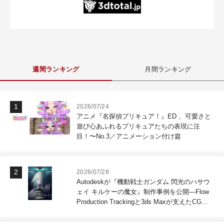
週間ランキング
月間ランキング
2026/07/24
アニメ『名探偵プリキュア！』ED 、可愛さと
遊び心あふれるプリキュアたちの表現に注
目！〜No.3／アニメーション付け篇
2026/07/28
Autodeskが『機動戦士ガンダム 閃光のハサウ
ェイ キルケーの魔女』制作事例を公開―Flow
Production Trackingと3ds Maxが支えたCG制
作現場