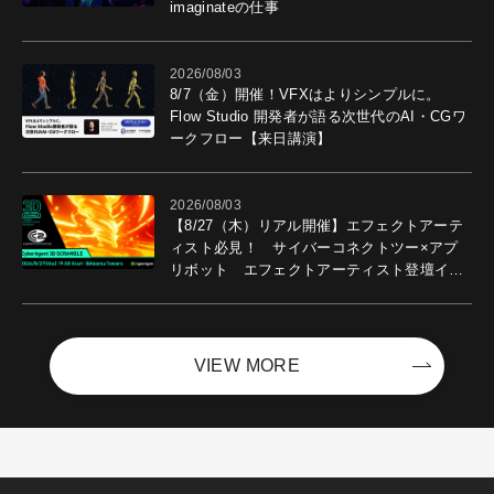
imaginateの仕事
2026/08/03
8/7（金）開催！VFXはよりシンプルに。
Flow Studio 開発者が語る次世代のAI・CGワ
ークフロー【来日講演】
2026/08/03
【8/27（木）リアル開催】エフェクトアーテ
ィスト必見！ サイバーコネクトツー×アプ
リボット エフェクトアーティスト登壇イベ
ントを開催！－サイバーエージェント
VIEW MORE