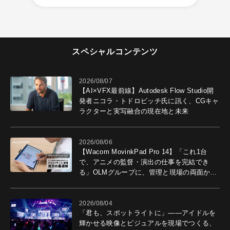
スペシャルコンテンツ
2026/08/07
【AI×VFX最前線】Autodesk Flow Studio開
発者ニコラ・トドロビッチ氏に訊く、CGキャ
ラクターと実写融合の現在地と未来
2026/08/06
【Wacom MovinkPad Pro 14】「これ1台
で、アニメの監督・演出の仕事を完結でき
る」OLMグループに、管理と現場の両面から
導入効果を聞いた
2026/08/04
「君も、スポットライトに」――アイドルを
輝かせる映像とビジュアルを現場でつくる、