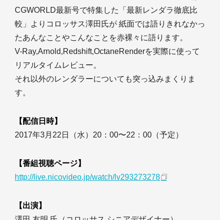
CGWORLD最新号で特集した「最新レンダラ徹底比
較」よりコロッサス澤田氏が 紙面では語りきれなかっ
たあんなことやこんなことを赤裸々に語ります。
V-Ray,Arnold,Redshift,OctaneRenderを実際に使って
リアルタイムレビュー。
それ以外のレンダラーについても突っ込みまくりま
す。
【配信日時】
2017年3月22日（水）20：00〜22：00（予定）
【番組視聴ページ】
http://live.nicovideo.jp/watch/lv293273278
【出演】
澤田 友明 氏（コロッサス シニアデザイナー）