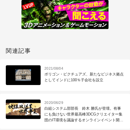
関連記事
2021/08/04
ポリゴン・ピクチュアズ、新たなビジネス拠点
としてインドに100％子会社を設立
2020/06/29
白組システム部部長 鈴木 勝氏が登壇。有事
にも負けない世界最高峰3DCGクリエイター集
団のIT環境を議論するオンラインイベント開催
（7/16木）（株式会社猿人）