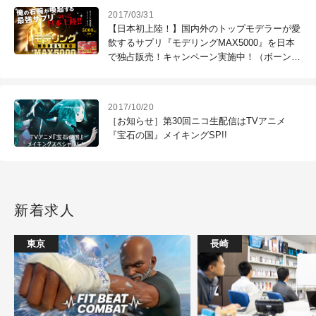
2017/03/31
【日本初上陸！】国内外のトップモデラーが愛
飲するサプリ『モデリングMAX5000』を日本
で独占販売！キャンペーン実施中！（ボーンデ
ジタル）
2017/10/20
［お知らせ］第30回ニコ生配信はTVアニメ
『宝石の国』メイキングSP!!
新着求人
東京
長崎