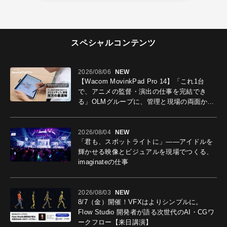
スペシャルコンテンツ
2026/08/06
NEW
【Wacom MovinkPad Pro 14】「これ1台
で、アニメの監督・演出の仕事を完結でき
る」OLMグループに、管理と現場の両面から
導入効果を聞いた
2026/08/04
NEW
「君も、スポットライトに」――アイドルを
輝かせる映像とビジュアルを現場でつくる、
imaginateの仕事
2026/08/03
NEW
8/7（金）開催！VFXはよりシンプルに。
Flow Studio 開発者が語る次世代のAI・CGワ
ークフロー【来日講演】