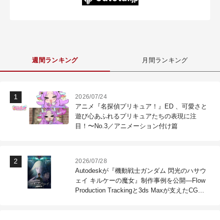
週間ランキング
月間ランキング
2026/07/24
アニメ『名探偵プリキュア！』ED 、可愛さと
遊び心あふれるプリキュアたちの表現に注
目！〜No.3／アニメーション付け篇
2026/07/28
Autodeskが『機動戦士ガンダム 閃光のハサウ
ェイ キルケーの魔女』制作事例を公開―Flow
Production Trackingと3ds Maxが支えたCG制
作現場