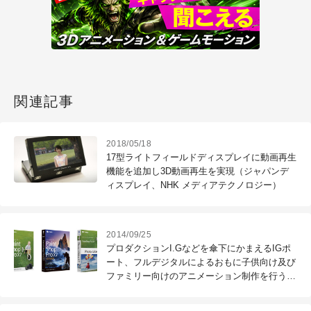
関連記事
2018/05/18
17型ライトフィールドディスプレイに動画再生
機能を追加し3D動画再生を実現（ジャパンデ
ィスプレイ、NHK メディアテクノロジー）
2014/09/25
プロダクションI.Gなどを傘下にかまえるIGポ
ート、フルデジタルによるおもに子供向け及び
ファミリー向けのアニメーション制作を行う新
会社「シグナル・エムディ（予定）」の設立を
発表（IGポート）