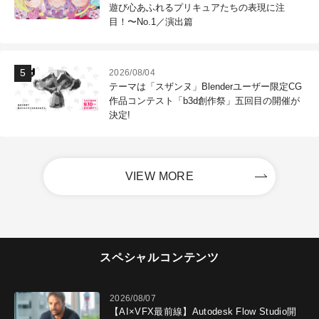
遊び心あふれるプリキュアたちの表現に注
目！〜No.1／演出篇
2026/08/04
テーマは「スザンヌ」Blenderユーザー限定CG
作品コンテスト「b3d創作祭」五回目の開催が
決定!
VIEW MORE
スペシャルコンテンツ
2026/08/07
【AI×VFX最前線】Autodesk Flow Studio開