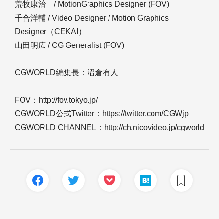
荒牧康治 / MotionGraphics Designer (FOV)
千合洋輔 / Video Designer / Motion Graphics
Designer（CEKAI）
山田明広 / CG Generalist (FOV)
CGWORLD編集長：沼倉有人
FOV：http://fov.tokyo.jp/
CGWORLD公式Twitter：https://twitter.com/CGWjp
CGWORLD CHANNEL：http://ch.nicovideo.jp/cgworld