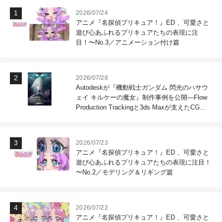
2026/07/24
アニメ『名探偵プリキュア！』ED 、可愛さと
遊び心あふれるプリキュアたちの表現に注
目！〜No.3／アニメーション付け篇
2026/07/28
Autodeskが『機動戦士ガンダム 閃光のハサウ
ェイ キルケーの魔女』制作事例を公開―Flow
Production Trackingと3ds Maxが支えたCG制
作現場
2026/07/23
アニメ『名探偵プリキュア！』ED 、可愛さと
遊び心あふれるプリキュアたちの表現に注目！
〜No.2／モデリング＆リギング篇
2026/07/22
アニメ『名探偵プリキュア！』ED 、可愛さと