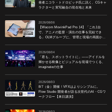
発者ニコラ・トドロビッチ氏に訊く、CGキャ
ラクターと実写融合の現在地と未来
2026/08/06
【Wacom MovinkPad Pro 14】「これ1台
で、アニメの監督・演出の仕事を完結でき
る」OLMグループに、管理と現場の両面から
導入効果を聞いた
2026/08/04
「君も、スポットライトに」――アイドルを
輝かせる映像とビジュアルを現場でつくる、
imaginateの仕事
2026/08/03
8/7（金）開催！VFXはよりシンプルに。
Flow Studio 開発者が語る次世代のAI・CGワ
ークフロー【来日講演】
2026/08/03