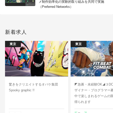
メ制作効率化の実験的取り組みを共同で実施
（Preferred Networks）
新着求人
東京
東京
驚きをクリエイトするオバケ集団
◤急募・未経験OK◢３D
Spooky graphic !!
ザイナー・プログラマー
中で楽しまれるゲームの
得られます