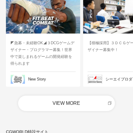
◤急募・未経験OK◢３DCGゲームデ
【積極採用】３ＤＣＧゲ
ザイナー・プログラマー募集！世界
ザイナー募集中！
中で楽しまれるゲームの開発経験を
得られます
New Story
シーエイプロダ
VIEW MORE
CGWORLD特設サイト