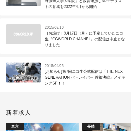
野服飾大学大学院」と教育連携し3Dモデリス
トの育成を2022年4月から開始
2015/08/10
［お詫び］8月17日（月）に予定していたニコ
生『CGWORLD CHANNEL』の配信は中止とな
りました
2015/04/03
[お知らせ]第7回ニコ生公式配信は『THE NEXT
GENERATION パトレイバー 首都決戦』メイキ
ングSP！！
新着求人
東京
長崎