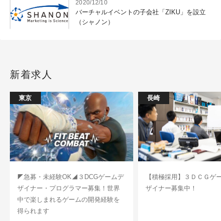
2020/12/10
バーチャルイベントの子会社「ZIKU」を設立
（シャノン）
新着求人
東京
長崎
◤急募・未経験OK◢３DCGゲームデ
【積極採用】３ＤＣＧゲ
ザイナー・プログラマー募集！世界
ザイナー募集中！
中で楽しまれるゲームの開発経験を
得られます