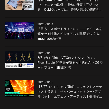
で、アニメの監督・演出の仕事を完結でき
る」OLMグループに、管理と現場の両面から
導入効果を聞いた
2026/08/04
「君も、スポットライトに」――アイドルを
輝かせる映像とビジュアルを現場でつくる、
imaginateの仕事
2026/08/03
8/7（金）開催！VFXはよりシンプルに。
Flow Studio 開発者が語る次世代のAI・CGワ
ークフロー【来日講演】
2026/08/03
【8/27（木）リアル開催】エフェクトアーテ
ィスト必見！ サイバーコネクトツー×アプ
リボット エフェクトアーティスト登壇イベ
ントを開催！－サイバーエージェント