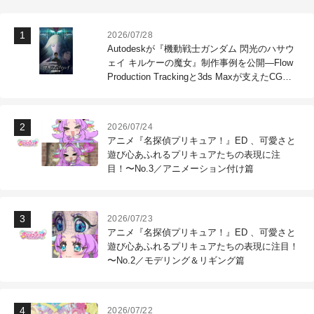
2026/07/28
Autodeskが『機動戦士ガンダム 閃光のハサウ
ェイ キルケーの魔女』制作事例を公開―Flow
Production Trackingと3ds Maxが支えたCG制
作現場
2026/07/24
アニメ『名探偵プリキュア！』ED 、可愛さと
遊び心あふれるプリキュアたちの表現に注
目！〜No.3／アニメーション付け篇
2026/07/23
アニメ『名探偵プリキュア！』ED 、可愛さと
遊び心あふれるプリキュアたちの表現に注目！
〜No.2／モデリング＆リギング篇
2026/07/22