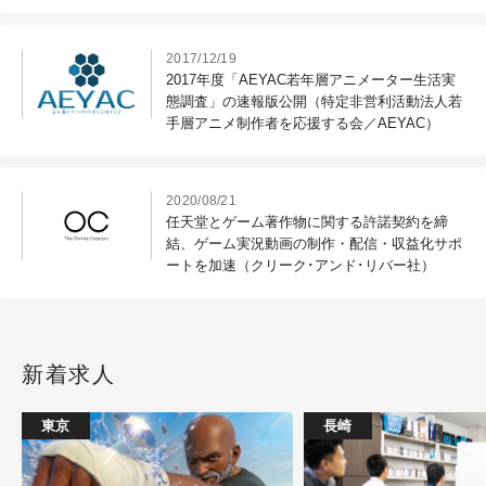
2017/12/19
2017年度「AEYAC若年層アニメーター生活実
態調査」の速報版公開（特定非営利活動法人若
手層アニメ制作者を応援する会／AEYAC）
2020/08/21
任天堂とゲーム著作物に関する許諾契約を締
結、ゲーム実況動画の制作・配信・収益化サポ
ートを加速（クリーク･アンド･リバー社）
新着求人
東京
長崎