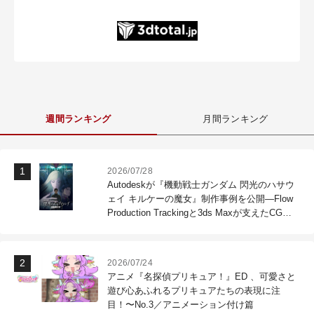
週間ランキング
月間ランキング
2026/07/28
Autodeskが『機動戦士ガンダム 閃光のハサウ
ェイ キルケーの魔女』制作事例を公開―Flow
Production Trackingと3ds Maxが支えたCG制
作現場
2026/07/24
アニメ『名探偵プリキュア！』ED 、可愛さと
遊び心あふれるプリキュアたちの表現に注
目！〜No.3／アニメーション付け篇