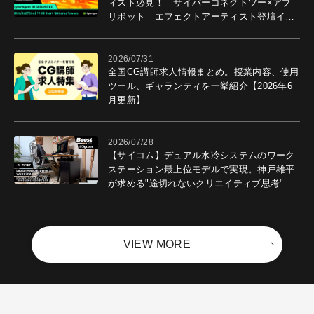
ィスト必見！ サイバーコネクトツー×アプ
リボット エフェクトアーティスト登壇イベ
ントを開催！－サイバーエージェント
2026/07/31
全国CG講師求人情報まとめ。授業内容、使用
ツール、ギャランティを一挙紹介【2026年6
月更新】
2026/07/28
【サイコム】デュアル水冷システムのワーク
ステーション最上位モデルで実現。神戸雄平
が求める"途切れないクリエイティブ思考"｜
Boost with Sycom #05
VIEW MORE