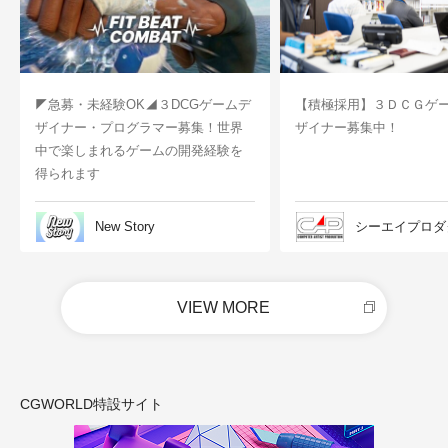
◤急募・未経験OK◢３DCGゲームデ
【積極採用】３ＤＣＧゲ
ザイナー・プログラマー募集！世界
ザイナー募集中！
中で楽しまれるゲームの開発経験を
得られます
New Story
シーエイプロダ
VIEW MORE
CGWORLD特設サイト