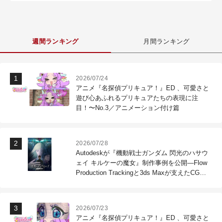
週間ランキング
月間ランキング
2026/07/24
アニメ『名探偵プリキュア！』ED 、可愛さと
遊び心あふれるプリキュアたちの表現に注
目！〜No.3／アニメーション付け篇
2026/07/28
Autodeskが『機動戦士ガンダム 閃光のハサウ
ェイ キルケーの魔女』制作事例を公開―Flow
Production Trackingと3ds Maxが支えたCG制
作現場
2026/07/23
アニメ『名探偵プリキュア！』ED 、可愛さと