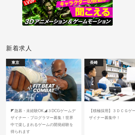
新着求人
東京
長崎
◤急募・未経験OK◢３DCGゲームデ
【積極採用】３ＤＣＧゲ
ザイナー・プログラマー募集！世界
ザイナー募集中！
中で楽しまれるゲームの開発経験を
得られます