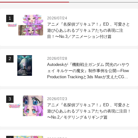
2026/07/24
アニメ『名探偵プリキュア！』ED 、可愛さと
遊び心あふれるプリキュアたちの表現に注
目！〜No.3／アニメーション付け篇
2026/07/28
Autodeskが『機動戦士ガンダム 閃光のハサウ
ェイ キルケーの魔女』制作事例を公開―Flow
Production Trackingと3ds Maxが支えたCG制
作現場
2026/07/23
アニメ『名探偵プリキュア！』ED 、可愛さと
遊び心あふれるプリキュアたちの表現に注目！
〜No.2／モデリング＆リギング篇