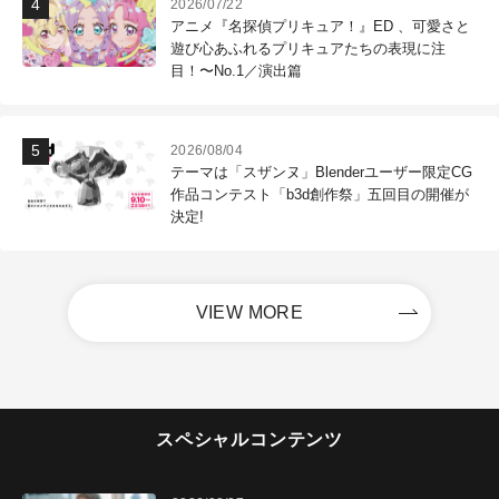
2026/07/22
アニメ『名探偵プリキュア！』ED 、可愛さと
遊び心あふれるプリキュアたちの表現に注
目！〜No.1／演出篇
2026/08/04
テーマは「スザンヌ」Blenderユーザー限定CG
作品コンテスト「b3d創作祭」五回目の開催が
決定!
VIEW MORE
スペシャルコンテンツ