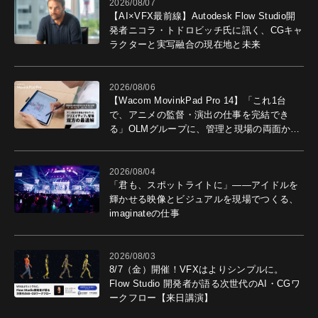
2026/08/07
【AI×VFX最前線】Autodesk Flow Studio開
発者ニコラ・トドロビッチ氏に訊く、CGキャ
ラクターと実写融合の現在地と未来
2026/08/06
【Wacom MovinkPad Pro 14】「これ1台
で、アニメの監督・演出の仕事を完結でき
る」OLMグループに、管理と現場の両面から
導入効果を聞いた
2026/08/04
「君も、スポットライトに」――アイドルを
輝かせる映像とビジュアルを現場でつくる、
imaginateの仕事
2026/08/03
8/7（金）開催！VFXはよりシンプルに。
Flow Studio 開発者が語る次世代のAI・CGワ
ークフロー【来日講演】