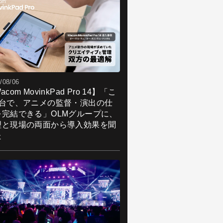
/08/06
acom MovinkPad Pro 14】「こ
1台で、アニメの監督・演出の仕
を完結できる」OLMグループに、
理と現場の両面から導入効果を聞
た