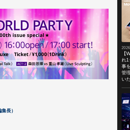
2026
【W
れ
事
管
い
D編集長）