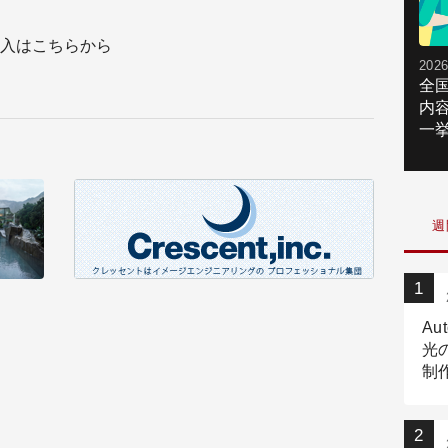
入はこちらから
2026
全
内
一挙
週
Au
光
制作
Tr
作