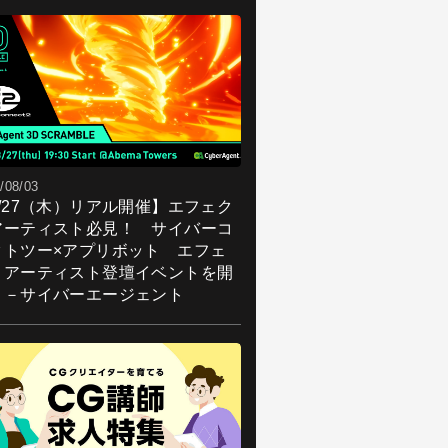
/08/03
8/27（木）リアル開催】エフェク
アーティスト必見！ サイバーコ
クトツー×アプリボット エフェ
トアーティスト登壇イベントを開
！－サイバーエージェント