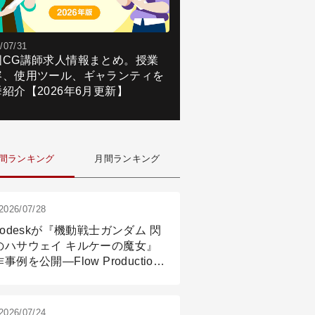
/07/31
国CG講師求人情報まとめ。授業
容、使用ツール、ギャランティを
紹介【2026年6月更新】
間ランキング
月間ランキング
2026/07/28
todeskが『機動戦士ガンダム 閃
のハサウェイ キルケーの魔女』
事例を公開―Flow Production
ackingと3ds Maxが支えたCG制
現場
2026/07/24