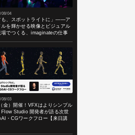
/08/04
君も、スポットライトに」――ア
ドルを輝かせる映像とビジュアル
場でつくる、imaginateの仕事
/08/03
7（金）開催！VFXはよりシンプル
Flow Studio 開発者が語る次世
のAI・CGワークフロー【来日講
】