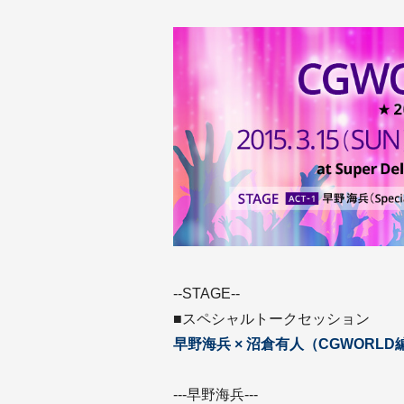
--STAGE--
■スペシャルトークセッション
早野海兵 × 沼倉有⼈（CGWORL
---早野海兵---