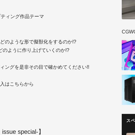
ルプティング作品テーマ
CGW
どのような形で擬獣化をするのか!?
どのように作り上げていくのか!?
ィングを是非その目で確かめてください!!
入はこちらから
ス
ssue special-】