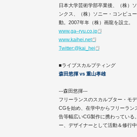
日本大学芸術学部卒業後、（株）ソ
ンクス、（株）ソニー・コンピュー
動。2007年年（株）画⿓を設立。
www.ga‒ryu.co.jp
www.kaihei.net
Twitter:@kai_hei
■ライブスカルプティング
森⽥悠揮 vs 重山孝雄
---森田悠揮---
フリーランスのスカルプター・モデ
CGを始め、在学中からフリーラン
告等幅広いCG製作に携わっている
ー、デザイナーとして活動＆修⾏中