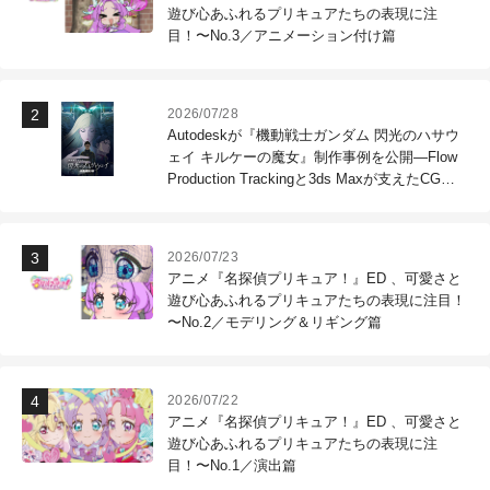
遊び心あふれるプリキュアたちの表現に注
目！〜No.3／アニメーション付け篇
2026/07/28
Autodeskが『機動戦士ガンダム 閃光のハサウ
ェイ キルケーの魔女』制作事例を公開―Flow
Production Trackingと3ds Maxが支えたCG制
作現場
2026/07/23
アニメ『名探偵プリキュア！』ED 、可愛さと
遊び心あふれるプリキュアたちの表現に注目！
〜No.2／モデリング＆リギング篇
2026/07/22
アニメ『名探偵プリキュア！』ED 、可愛さと
遊び心あふれるプリキュアたちの表現に注
目！〜No.1／演出篇