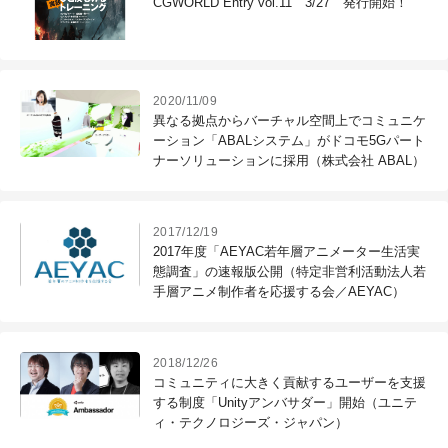
CGWORLD Entry vol.11 3/27 発行開始！
2020/11/09
異なる拠点からバーチャル空間上でコミュニケ
ーション「ABALシステム」がドコモ5Gパート
ナーソリューションに採用（株式会社 ABAL）
2017/12/19
2017年度「AEYAC若年層アニメーター生活実
態調査」の速報版公開（特定非営利活動法人若
手層アニメ制作者を応援する会／AEYAC）
2018/12/26
コミュニティに大きく貢献するユーザーを支援
する制度「Unityアンバサダー」開始（ユニテ
ィ・テクノロジーズ・ジャパン）