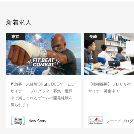
新着求人
東京
長崎
◤急募・未経験OK◢３DCGゲームデ
【積極採用】３ＤＣＧゲ
ザイナー・プログラマー募集！世界
ザイナー募集中！
中で楽しまれるゲームの開発経験を
得られます
New Story
シーエイプロダ