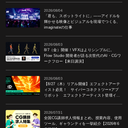
2026/08/04
「君も、スポットライトに」――アイドルを
輝かせる映像とビジュアルを現場でつくる、
imaginateの仕事
2026/08/03
8/7（金）開催！VFXはよりシンプルに。
Flow Studio 開発者が語る次世代のAI・CGワ
ークフロー【来日講演】
2026/08/03
【8/27（木）リアル開催】エフェクトアーテ
ィスト必見！ サイバーコネクトツー×アプ
リボット エフェクトアーティスト登壇イベ
ントを開催！－サイバーエージェント
2026/07/31
全国CG講師求人情報まとめ。授業内容、使用
ツール、ギャランティを一挙紹介【2026年6