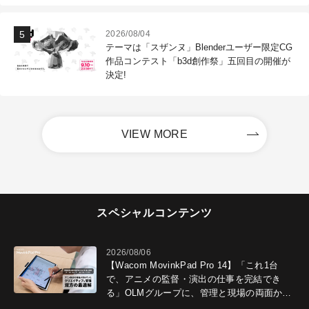
2026/08/04
テーマは「スザンヌ」Blenderユーザー限定CG
作品コンテスト「b3d創作祭」五回目の開催が
決定!
VIEW MORE
スペシャルコンテンツ
2026/08/06
【Wacom MovinkPad Pro 14】「これ1台
で、アニメの監督・演出の仕事を完結でき
る」OLMグループに、管理と現場の両面から
導入効果を聞いた