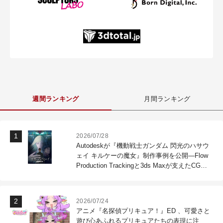
週間ランキング
月間ランキング
2026/07/28
Autodeskが『機動戦士ガンダム 閃光のハサウ
ェイ キルケーの魔女』制作事例を公開―Flow
Production Trackingと3ds Maxが支えたCG制
作現場
2026/07/24
アニメ『名探偵プリキュア！』ED 、可愛さと
遊び心あふれるプリキュアたちの表現に注