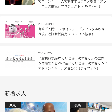
てローンチ、一人で制作するアニメ映画『アラ
ーニェの虫籠』プロジェクト（DMM.com）
2015/03/11
書籍『入門CGデザイン』、『ディジタル映像
表現』改訂新版発売（CG-ARTS協会）
2019/12/23
『空想科学絵本 かいじゅうのすみか』の世界
を体感できるVR作品『かいじゅうのすみか VR
アドベンチャー』来春公開（ティフォン）
新着求人
東京
長崎