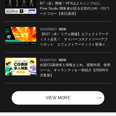
8/7（金）開催！VFXはよりシンプルに。
Flow Studio 開発者が語る次世代のAI・CGワ
ークフロー【来日講演】
2026/08/03
NEW
【8/27（木）リアル開催】エフェクトアーテ
ィスト必見！ サイバーコネクトツー×アプ
リボット エフェクトアーティスト登壇イベ
ントを開催！－サイバーエージェント
2026/07/31
NEW
全国CG講師求人情報まとめ。授業内容、使用
ツール、ギャランティを一挙紹介【2026年6
月更新】
VIEW MORE