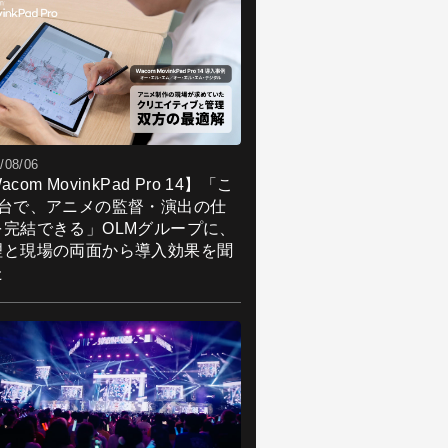
/08/06
acom MovinkPad Pro 14】「こ
1台で、アニメの監督・演出の仕
を完結できる」OLMグループに、
理と現場の両面から導入効果を聞
た