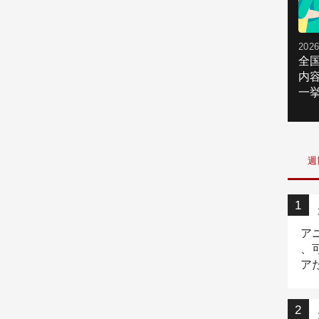
2026
全
内
一挙
週
ア
、
ア
ニ