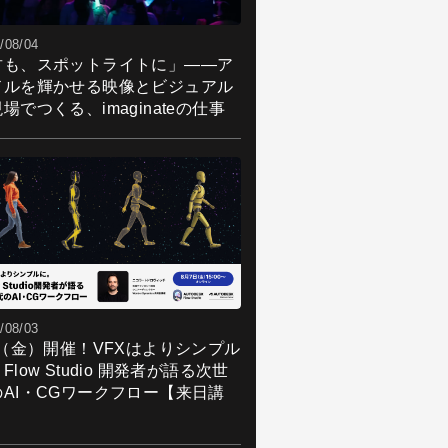
/08/04
君も、スポットライトに」――ア
ドルを輝かせる映像とビジュアル
場でつくる、imaginateの仕事
/08/03
7（金）開催！VFXはよりシンプル
Flow Studio 開発者が語る次世
のAI・CGワークフロー【来日講
】