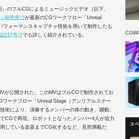
明』のフルCGによるミュージックビデオ（以下、
ン研究所
が最新のCGワークフロー「Unreal
」とパフォーマンスキャプチャ技術を用いて制作したも
CGW
誌217号
でも詳しく紹介されている。
明』のMVが公開された。このMVはフルCGで制作されてお
ークフロー「Unreal Stage（アンリアルステー
技術により、演奏するメンバーの体の動き、躍動、
でCGで再現。ロボットとなったメンバー4人が迫力
ス
用している楽器までCG化するなど、見所満載だ