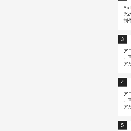
Au
光
制作
Tr
作
ア
、
ア
デ
ア
、
ア
出