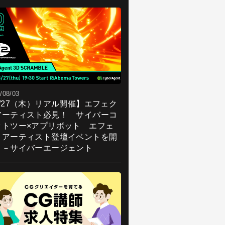
/08/03
8/27（木）リアル開催】エフェク
アーティスト必見！ サイバーコ
クトツー×アプリボット エフェ
トアーティスト登壇イベントを開
！－サイバーエージェント