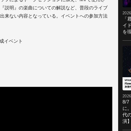
『説明』の楽曲についての解説など、普段のライブ
2026
出来ない内容となっている。イベントへの参加方法
「
イ
を現
V完成イベント
2026
8/
に。
代
演