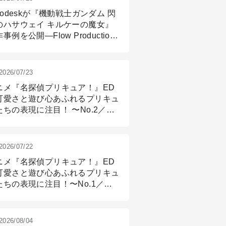
todeskが『機動戦士ガンダム 閃
のハサウェイ キルケーの魔女』
事例を公開―Flow Production
ackingと3ds Maxが支えたCG制
現場
2026/07/23
ニメ『名探偵プリキュア！』ED
可愛さと遊び心あふれるプリキュ
たちの表現に注目！ 〜No.2／モ
リング＆リギング篇
2026/07/22
ニメ『名探偵プリキュア！』ED
可愛さと遊び心あふれるプリキュ
たちの表現に注目！〜No.1／演
篇
2026/08/04