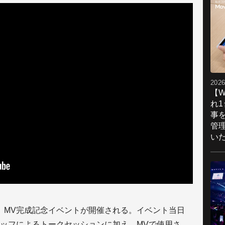
2026
【W
れ
事
管
い
、MV完成記念イベントが開催される。イベント当日
ッフによるトークセッションに加え、MVで使用さ