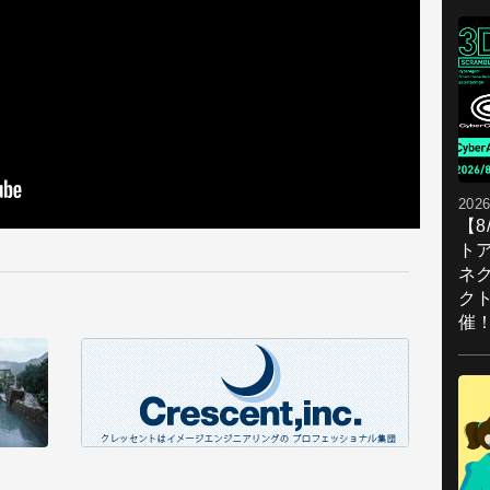
2026
【
ト
ネ
ク
催