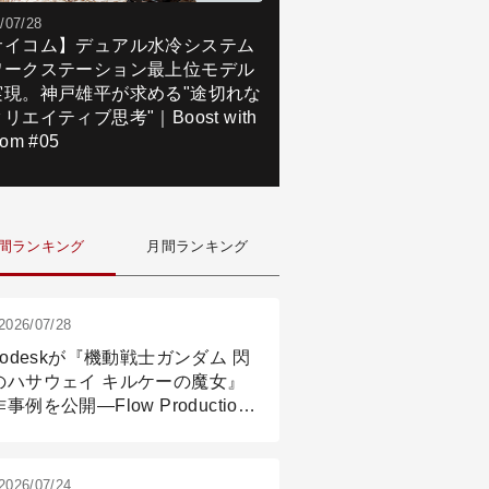
/07/28
サイコム】デュアル水冷システム
ワークステーション最上位モデル
実現。神戸雄平が求める"途切れな
リエイティブ思考"｜Boost with
om #05
間ランキング
月間ランキング
2026/07/28
todeskが『機動戦士ガンダム 閃
のハサウェイ キルケーの魔女』
事例を公開―Flow Production
ackingと3ds Maxが支えたCG制
現場
2026/07/24