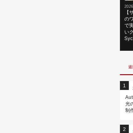
2026
【
の
で
いク
Syc
週
Au
光
制作
Tr
作