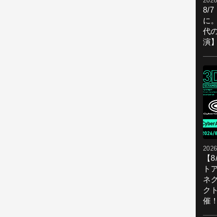
2026
8/
に。
代
演
2026
【
ト
ネ
ク
催