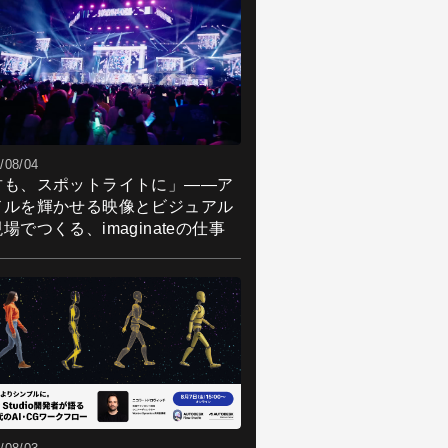
/08/04
君も、スポットライトに」――ア
ドルを輝かせる映像とビジュアル
場でつくる、imaginateの仕事