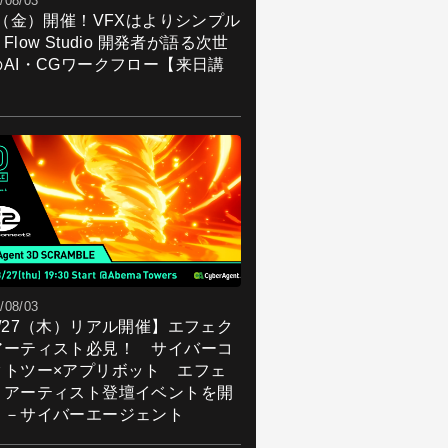
/08/03
7（金）開催！VFXはよりシンプル
Flow Studio 開発者が語る次世
のAI・CGワークフロー【来日講
】
/08/03
8/27（木）リアル開催】エフェク
アーティスト必見！ サイバーコ
クトツー×アプリボット エフェ
トアーティスト登壇イベントを開
！－サイバーエージェント