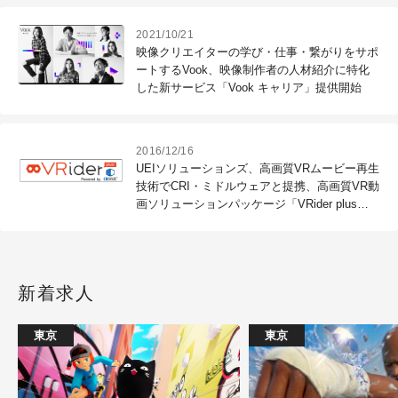
2021/10/21
映像クリエイターの学び・仕事・繋がりをサポ
ートするVook、映像制作者の人材紹介に特化
した新サービス「Vook キャリア」提供開始
2016/12/16
UEIソリューションズ、高画質VRムービー再生
技術でCRI・ミドルウェアと提携、高画質VR動
画ソリューションパッケージ「VRider plus
Powered by CRIWARE」を提供開始（UEIソリ
ューションズ）
新着求人
東京
東京