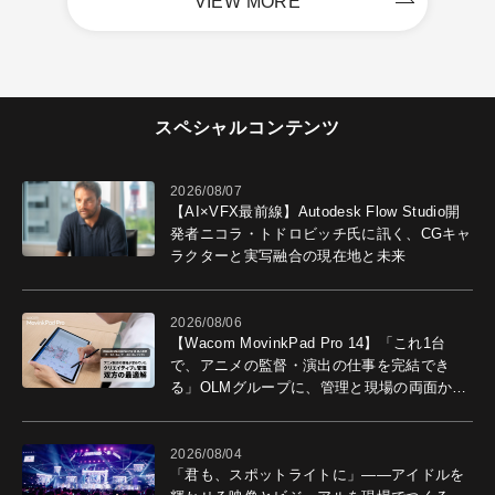
VIEW MORE
スペシャルコンテンツ
2026/08/07
【AI×VFX最前線】Autodesk Flow Studio開
発者ニコラ・トドロビッチ氏に訊く、CGキャ
ラクターと実写融合の現在地と未来
2026/08/06
【Wacom MovinkPad Pro 14】「これ1台
で、アニメの監督・演出の仕事を完結でき
る」OLMグループに、管理と現場の両面から
導入効果を聞いた
2026/08/04
「君も、スポットライトに」――アイドルを