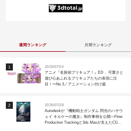
週間ランキング
月間ランキング
2026/07/24
アニメ『名探偵プリキュア！』ED 、可愛さと
遊び心あふれるプリキュアたちの表現に注
目！〜No.3／アニメーション付け篇
2026/07/28
Autodeskが『機動戦士ガンダム 閃光のハサウ
ェイ キルケーの魔女』制作事例を公開―Flow
Production Trackingと3ds Maxが支えたCG制
作現場