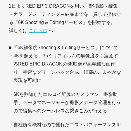
1日よりRED EPIC DRAGONを用い、6K撮影～編集
～カラーグレーディング～納品までを一貫して提供す
る「6K Shooting & Editingサービス」を開始する。
詳しくは
こちら
へ
■ 「6K解像度Shooting & Editingサービス」について
・4Kを超える、35ミリフィルムの解像度をも凌駕す
るRED EPIC DRAGONの6K映像が高精細な画作
り、精密なグリーンバック合成、細部のこまやかな
表現を可能に
・6Kを熟知したエルロイ所属のカメラマン、撮影助
手、データマネージャーが撮影／データ管理を行う
ので編集へのシームレスな繋ぎこみが行える
・自社所有機材なので優れたコストパフォーマンスを