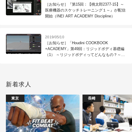
［お知らせ］『第15回：【桃太郎2377-15】～
医療機器のスケッチトレーニング１～』が配信
開始（INEI ART ACADEMY Discipline）
2019/05/10
［お知らせ］「Houdini COOKBOOK
+ACADEMY」第49回：リジッドボディ基礎編
（1） ～リジッドボディってどんなもの？～が
配信開始
新着求人
東京
長崎