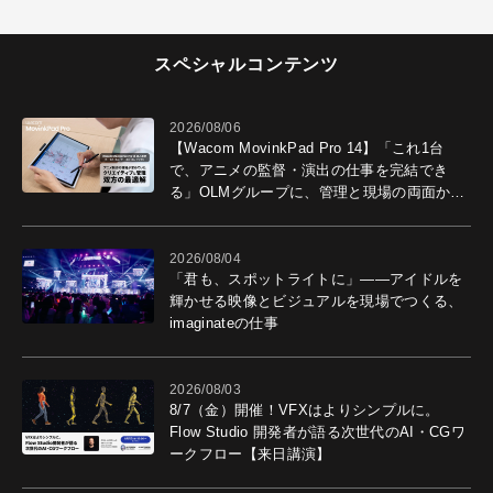
スペシャルコンテンツ
2026/08/06
【Wacom MovinkPad Pro 14】「これ1台
で、アニメの監督・演出の仕事を完結でき
る」OLMグループに、管理と現場の両面から
導入効果を聞いた
2026/08/04
「君も、スポットライトに」――アイドルを
輝かせる映像とビジュアルを現場でつくる、
imaginateの仕事
2026/08/03
8/7（金）開催！VFXはよりシンプルに。
Flow Studio 開発者が語る次世代のAI・CGワ
ークフロー【来日講演】