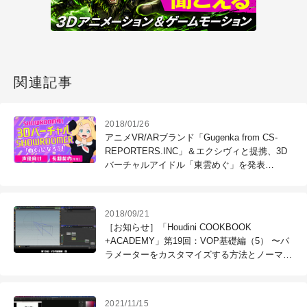
関連記事
2018/01/26
アニメVR/ARブランド「Gugenka from CS-
REPORTERS.INC」＆エクシヴィと提携、3D
バーチャルアイドル「東雲めぐ」を発表
（SHOWROOM）
2018/09/21
［お知らせ］「Houdini COOKBOOK
+ACADEMY」第19回：VOP基礎編（5） 〜パ
ラメーターをカスタマイズする方法とノーマル
とベクトルを使用したVOPの応用例〜が配信開
始
2021/11/15