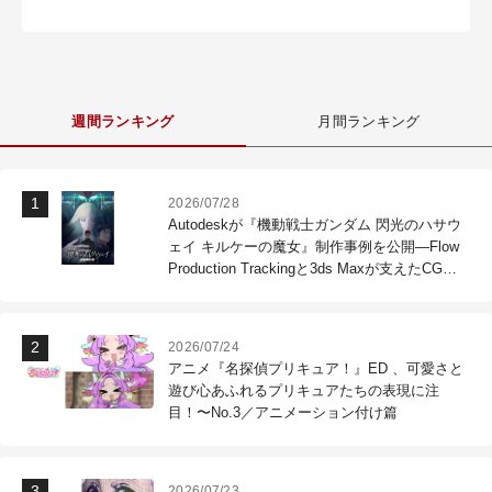
週間ランキング
月間ランキング
2026/07/28
Autodeskが『機動戦士ガンダム 閃光のハサウ
ェイ キルケーの魔女』制作事例を公開―Flow
Production Trackingと3ds Maxが支えたCG制
作現場
2026/07/24
アニメ『名探偵プリキュア！』ED 、可愛さと
遊び心あふれるプリキュアたちの表現に注
目！〜No.3／アニメーション付け篇
2026/07/23