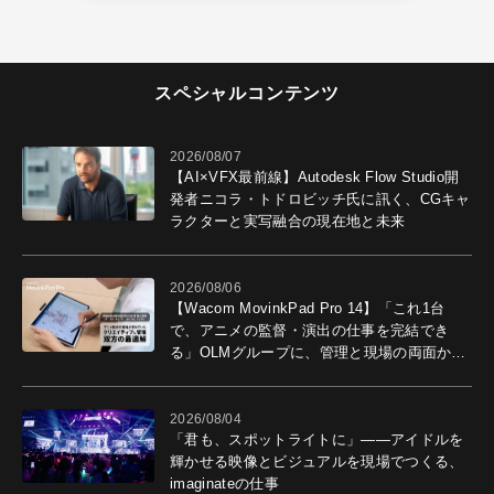
スペシャルコンテンツ
2026/08/07
【AI×VFX最前線】Autodesk Flow Studio開
発者ニコラ・トドロビッチ氏に訊く、CGキャ
ラクターと実写融合の現在地と未来
2026/08/06
【Wacom MovinkPad Pro 14】「これ1台
で、アニメの監督・演出の仕事を完結でき
る」OLMグループに、管理と現場の両面から
導入効果を聞いた
2026/08/04
「君も、スポットライトに」――アイドルを
輝かせる映像とビジュアルを現場でつくる、
imaginateの仕事