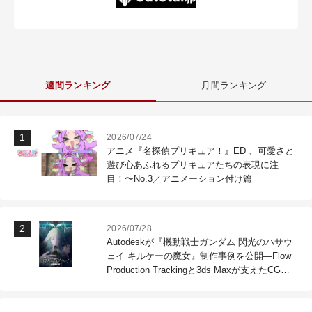
週間ランキング
月間ランキング
2026/07/24
アニメ『名探偵プリキュア！』ED 、可愛さと
遊び心あふれるプリキュアたちの表現に注
目！〜No.3／アニメーション付け篇
2026/07/28
Autodeskが『機動戦士ガンダム 閃光のハサウ
ェイ キルケーの魔女』制作事例を公開―Flow
Production Trackingと3ds Maxが支えたCG制
作現場