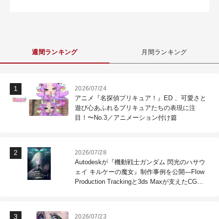
週間ランキング
月間ランキング
2026/07/24
アニメ『名探偵プリキュア！』ED 、可愛さと
遊び心あふれるプリキュアたちの表現に注
目！〜No.3／アニメーション付け篇
2026/07/28
Autodeskが『機動戦士ガンダム 閃光のハサウ
ェイ キルケーの魔女』制作事例を公開―Flow
Production Trackingと3ds Maxが支えたCG制
作現場
2026/07/23