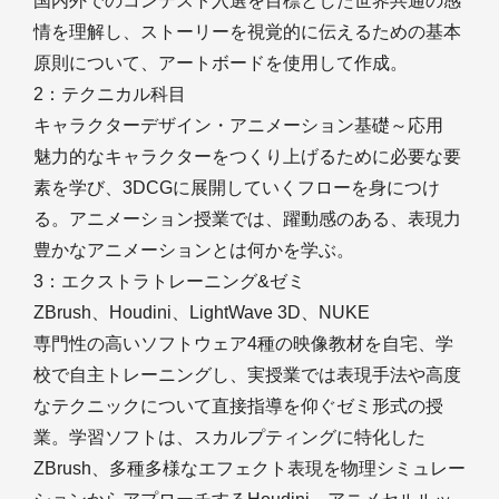
国内外でのコンテスト入選を目標とした世界共通の感
情を理解し、ストーリーを視覚的に伝えるための基本
原則について、アートボードを使用して作成。
2：テクニカル科目
キャラクターデザイン・アニメーション基礎～応用
魅力的なキャラクターをつくり上げるために必要な要
素を学び、3DCGに展開していくフローを身につけ
る。アニメーション授業では、躍動感のある、表現力
豊かなアニメーションとは何かを学ぶ。
3：エクストラトレーニング&ゼミ
ZBrush、Houdini、LightWave 3D、NUKE
専門性の高いソフトウェア4種の映像教材を自宅、学
校で自主トレーニングし、実授業では表現手法や高度
なテクニックについて直接指導を仰ぐゼミ形式の授
業。学習ソフトは、スカルプティングに特化した
ZBrush、多種多様なエフェクト表現を物理シミュレー