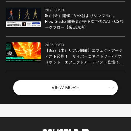
2026/08/03
8/7（金）開催！VFXはよりシンプルに。
Flow Studio 開発者が語る次世代のAI・CGワ
ークフロー【来日講演】
2026/08/03
【8/27（木）リアル開催】エフェクトアーテ
ィスト必見！ サイバーコネクトツー×アプ
リボット エフェクトアーティスト登壇イベ
ントを開催！－サイバーエージェント
VIEW MORE