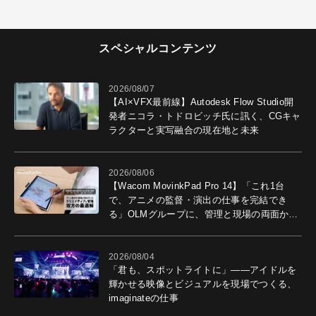
スペシャルコンテンツ
2026/08/07
【AI×VFX最前線】Autodesk Flow Studio開
発者ニコラ・トドロビッチ氏に訊く、CGキャ
ラクターと実写融合の現在地と未来
2026/08/06
【Wacom MovinkPad Pro 14】「これ1台
で、アニメの監督・演出の仕事を完結でき
る」OLMグループに、管理と現場の両面から
導入効果を聞いた
2026/08/04
「君も、スポットライトに」――アイドルを
輝かせる映像とビジュアルを現場でつくる、
imaginateの仕事