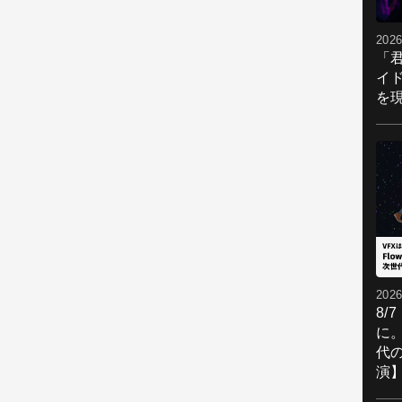
2026
「
イ
を現
2026
8/
に。
代
演