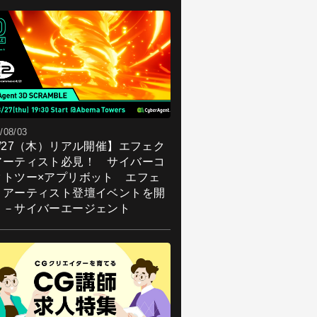
/08/03
8/27（木）リアル開催】エフェク
アーティスト必見！ サイバーコ
クトツー×アプリボット エフェ
トアーティスト登壇イベントを開
！－サイバーエージェント