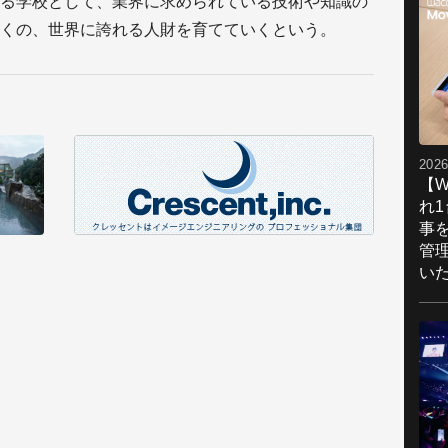
る学校として、業界に求められている技術や知識の
くの、世界に誇れる人財を育てていくという。
2026
【W
れ
事
管
い