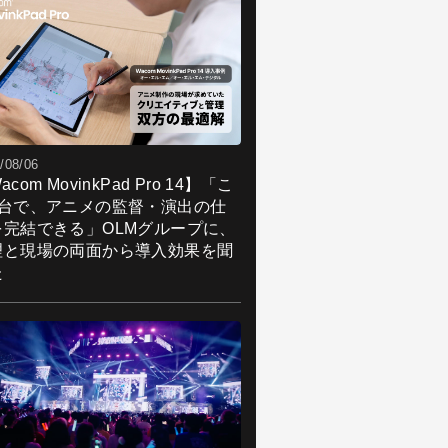
/08/06
acom MovinkPad Pro 14】「こ
1台で、アニメの監督・演出の仕
を完結できる」OLMグループに、
理と現場の両面から導入効果を聞
た