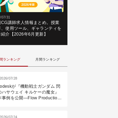
/07/31
国CG講師求人情報まとめ。授業
容、使用ツール、ギャランティを
紹介【2026年6月更新】
間ランキング
月間ランキング
2026/07/28
todeskが『機動戦士ガンダム 閃
のハサウェイ キルケーの魔女』
事例を公開―Flow Production
ackingと3ds Maxが支えたCG制
現場
2026/07/24