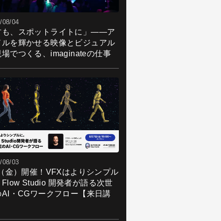
/08/04
君も、スポットライトに」――ア
ドルを輝かせる映像とビジュアル
場でつくる、imaginateの仕事
/08/03
7（金）開催！VFXはよりシンプル
Flow Studio 開発者が語る次世
のAI・CGワークフロー【来日講
】