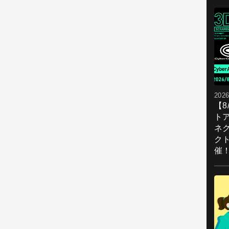
2026
【
ト
ネ
ク
催