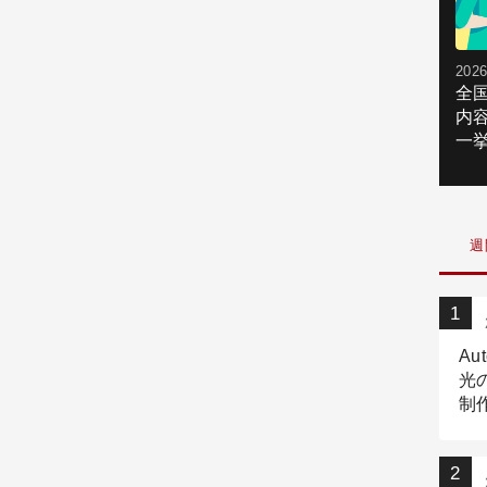
2026
全
内
一挙
週
Au
光
制作
Tr
作