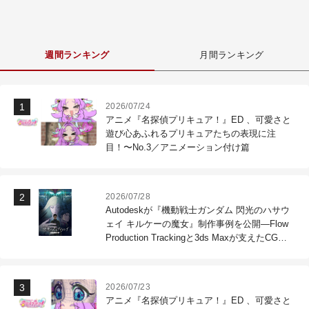
週間ランキング
月間ランキング
2026/07/24
アニメ『名探偵プリキュア！』ED 、可愛さと
遊び心あふれるプリキュアたちの表現に注
目！〜No.3／アニメーション付け篇
2026/07/28
Autodeskが『機動戦士ガンダム 閃光のハサウ
ェイ キルケーの魔女』制作事例を公開―Flow
Production Trackingと3ds Maxが支えたCG制
作現場
2026/07/23
アニメ『名探偵プリキュア！』ED 、可愛さと