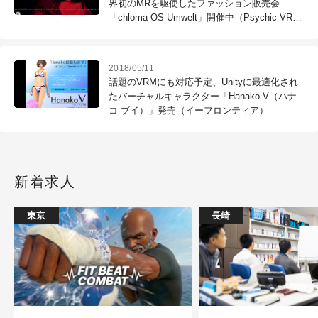
界初のMRを駆使したファッション販売会
「chloma OS Umwelt」開催中（Psychic VR
Lab）
2018/05/11
話題のVRMにも対応予定、Unityに最適化され
たバーチャルキャラクター「Hanako V（ハナ
コ ブイ）」発売（イーフロンティア）
新着求人
東京
長崎