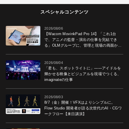
スペシャルコンテンツ
2026/08/06
【Wacom MovinkPad Pro 14】「これ1台
で、アニメの監督・演出の仕事を完結でき
る」OLMグループに、管理と現場の両面から
導入効果を聞いた
2026/08/04
「君も、スポットライトに」――アイドルを
輝かせる映像とビジュアルを現場でつくる、
imaginateの仕事
2026/08/03
8/7（金）開催！VFXはよりシンプルに。
Flow Studio 開発者が語る次世代のAI・CGワ
ークフロー【来日講演】