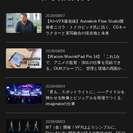
2026/08/07
【AI×VFX最前線】Autodesk Flow Studio開
発者ニコラ・トドロビッチ氏に訊く、CGキャ
ラクターと実写融合の現在地と未来
2026/08/06
【Wacom MovinkPad Pro 14】「これ1台
で、アニメの監督・演出の仕事を完結でき
る」OLMグループに、管理と現場の両面から
導入効果を聞いた
2026/08/04
「君も、スポットライトに」――アイドルを
輝かせる映像とビジュアルを現場でつくる、
imaginateの仕事
2026/08/03
8/7（金）開催！VFXはよりシンプルに。