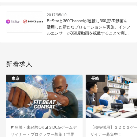
2017/05/10
BitStarと360Channelが連携し360度VR動画を
活用した新たなプロモーションを実施、インフ
ルエンサーが360度動画を拡散することで商
品・サービスの話題化を実現
新着求人
東京
長崎
◤急募・未経験OK◢３DCGゲームデ
【積極採用】３ＤＣＧゲ
ザイナー・プログラマー募集！世界
ザイナー募集中！