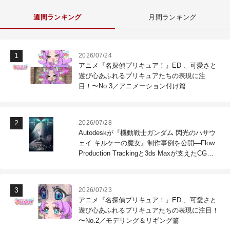
週間ランキング
月間ランキング
2026/07/24
アニメ『名探偵プリキュア！』ED 、可愛さと
遊び心あふれるプリキュアたちの表現に注
目！〜No.3／アニメーション付け篇
2026/07/28
Autodeskが『機動戦士ガンダム 閃光のハサウ
ェイ キルケーの魔女』制作事例を公開―Flow
Production Trackingと3ds Maxが支えたCG制
作現場
2026/07/23
アニメ『名探偵プリキュア！』ED 、可愛さと
遊び心あふれるプリキュアたちの表現に注目！
〜No.2／モデリング＆リギング篇