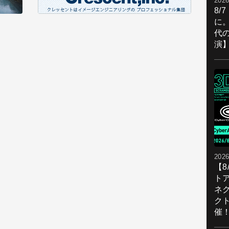
2026
8/
に。
代
演
2026
【
ト
ネ
ク
催