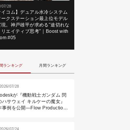
/07/28
サイコム】デュアル水冷システム
ワークステーション最上位モデル
実現。神戸雄平が求める"途切れな
リエイティブ思考"｜Boost with
om #05
間ランキング
月間ランキング
2026/07/28
todeskが『機動戦士ガンダム 閃
のハサウェイ キルケーの魔女』
事例を公開―Flow Production
ackingと3ds Maxが支えたCG制
現場
2026/07/24