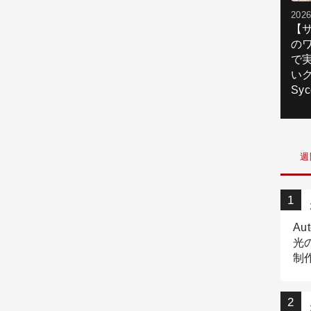
2026
【
の
で
いク
Syc
週
Au
光
制作
Tr
作