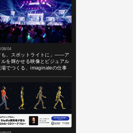
/08/04
君も、スポットライトに」――ア
ドルを輝かせる映像とビジュアル
場でつくる、imaginateの仕事