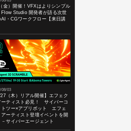
/08/03
7（金）開催！VFXはよりシンプル
Flow Studio 開発者が語る次世
のAI・CGワークフロー【来日講
】
/08/03
8/27（木）リアル開催】エフェク
アーティスト必見！ サイバーコ
クトツー×アプリボット エフェ
トアーティスト登壇イベントを開
！－サイバーエージェント