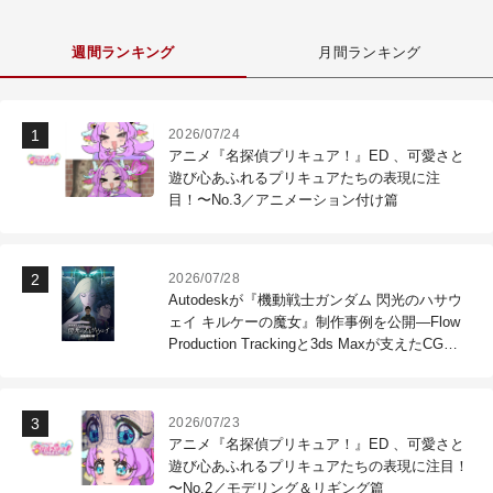
週間ランキング
月間ランキング
2026/07/24
アニメ『名探偵プリキュア！』ED 、可愛さと
遊び心あふれるプリキュアたちの表現に注
目！〜No.3／アニメーション付け篇
2026/07/28
Autodeskが『機動戦士ガンダム 閃光のハサウ
ェイ キルケーの魔女』制作事例を公開―Flow
Production Trackingと3ds Maxが支えたCG制
作現場
2026/07/23
アニメ『名探偵プリキュア！』ED 、可愛さと
遊び心あふれるプリキュアたちの表現に注目！
〜No.2／モデリング＆リギング篇