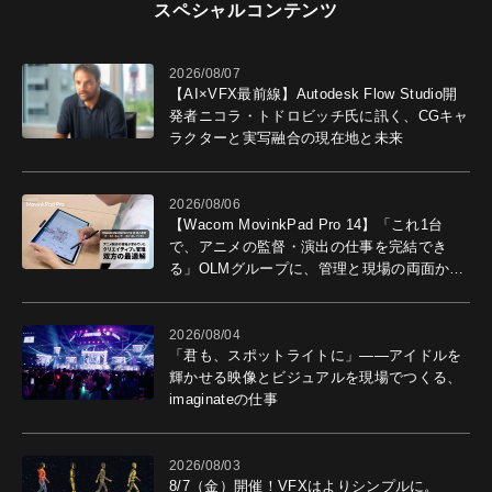
スペシャルコンテンツ
2026/08/07
【AI×VFX最前線】Autodesk Flow Studio開
発者ニコラ・トドロビッチ氏に訊く、CGキャ
ラクターと実写融合の現在地と未来
2026/08/06
【Wacom MovinkPad Pro 14】「これ1台
で、アニメの監督・演出の仕事を完結でき
る」OLMグループに、管理と現場の両面から
導入効果を聞いた
2026/08/04
「君も、スポットライトに」――アイドルを
輝かせる映像とビジュアルを現場でつくる、
imaginateの仕事
2026/08/03
8/7（金）開催！VFXはよりシンプルに。