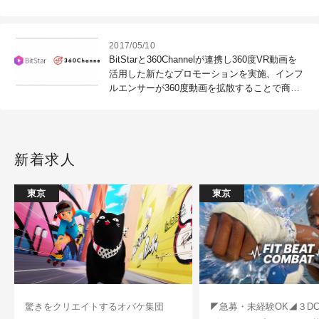
3DCG教室）
2017/05/10
BitStarと360Channelが連携し360度VR動画を
活用した新たなプロモーションを実施、インフ
ルエンサーが360度動画を拡散することで商
品・サービスの話題化を実現
新着求人
東京
東京
驚きをクリエイトするオバケ集団
◤急募・未経験OK◢３D