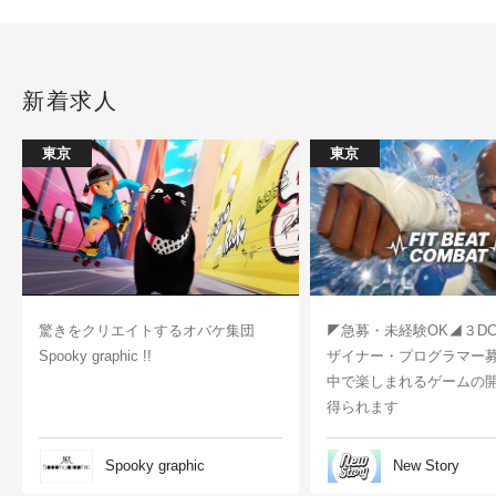
新着求人
東京
東京
驚きをクリエイトするオバケ集団
◤急募・未経験OK◢３D
Spooky graphic !!
ザイナー・プログラマー
中で楽しまれるゲームの
得られます
Spooky graphic
New Story