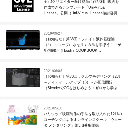
全3Dクリエイター向け簡単に作品利用規約を
作成できるテンプレート「Uni-Virtual
License」公開（Uni-Virtual License検討委員
会）
2019/09/27
［お知らせ］第68回：フルイド液体基礎編
（2） ～コップに水を注ぐ方法を学ぼう！～が
配信開始（Houdini COOKBOOK
+ACADEMY）
2021/06/03
［お知らせ］第70回：クルマモデリング（23）
～ディティールアップ（3）～が配信開始
（BlenderでCGをはじめよう！ゼロから学ぶ
3DCG教室）
2021/05/18
ハリウッド映画制作の手法を取り入れた1対1の
コーチングによるオンラインスクール「ヴェー
ダ メンタリング」第3期募集開始