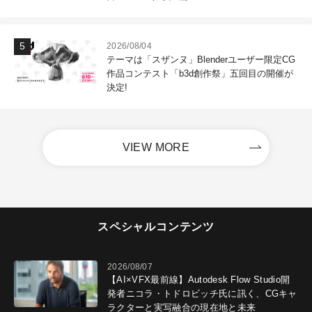
2026/08/04
テーマは「スザンヌ」Blenderユーザー限定CG
作品コンテスト「b3d創作祭」五回目の開催が
決定!
VIEW MORE
スペシャルコンテンツ
2026/08/07
【AI×VFX最前線】Autodesk Flow Studio開
発者ニコラ・トドロビッチ氏に訊く、CGキャ
ラクターと実写融合の現在地と未来