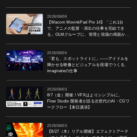
2026/08/06
【Wacom MovinkPad Pro 14】「これ1台
で、アニメの監督・演出の仕事を完結でき
る」OLMグループに、管理と現場の両面から
導入効果を聞いた
2026/08/04
「君も、スポットライトに」――アイドルを
輝かせる映像とビジュアルを現場でつくる、
imaginateの仕事
2026/08/03
8/7（金）開催！VFXはよりシンプルに。
Flow Studio 開発者が語る次世代のAI・CGワ
ークフロー【来日講演】
2026/08/03
【8/27（木）リアル開催】エフェクトアーテ