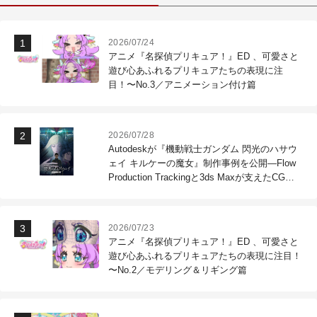
2026/07/24
アニメ『名探偵プリキュア！』ED 、可愛さと
遊び心あふれるプリキュアたちの表現に注
目！〜No.3／アニメーション付け篇
2026/07/28
Autodeskが『機動戦士ガンダム 閃光のハサウ
ェイ キルケーの魔女』制作事例を公開―Flow
Production Trackingと3ds Maxが支えたCG制
作現場
2026/07/23
アニメ『名探偵プリキュア！』ED 、可愛さと
遊び心あふれるプリキュアたちの表現に注目！
〜No.2／モデリング＆リギング篇