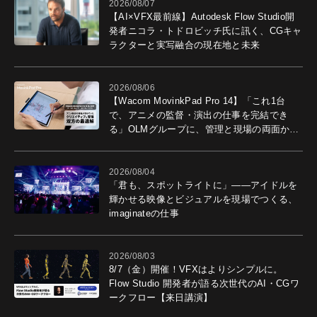
2026/08/07
【AI×VFX最前線】Autodesk Flow Studio開
発者ニコラ・トドロビッチ氏に訊く、CGキャ
ラクターと実写融合の現在地と未来
2026/08/06
【Wacom MovinkPad Pro 14】「これ1台
で、アニメの監督・演出の仕事を完結でき
る」OLMグループに、管理と現場の両面から
導入効果を聞いた
2026/08/04
「君も、スポットライトに」――アイドルを
輝かせる映像とビジュアルを現場でつくる、
imaginateの仕事
2026/08/03
8/7（金）開催！VFXはよりシンプルに。
Flow Studio 開発者が語る次世代のAI・CGワ
ークフロー【来日講演】