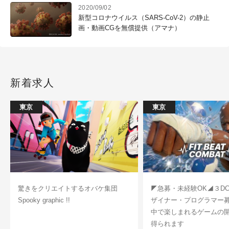
2020/09/02
新型コロナウイルス（SARS-CoV-2）の静止
画・動画CGを無償提供（アマナ）
新着求人
東京
東京
驚きをクリエイトするオバケ集団
◤急募・未経験OK◢３D
Spooky graphic !!
ザイナー・プログラマー
中で楽しまれるゲームの
得られます