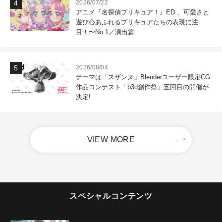
2026/07/22
アニメ『名探偵プリキュア！』ED 、可愛さと
遊び心あふれるプリキュアたちの表現に注
目！〜No.1／演出篇
2026/08/04
テーマは「スザンヌ」Blenderユーザー限定CG
作品コンテスト「b3d創作祭」五回目の開催が
決定!
VIEW MORE
スペシャルコンテンツ