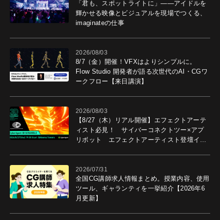
「君も、スポットライトに」――アイドルを
輝かせる映像とビジュアルを現場でつくる、
imaginateの仕事
2026/08/03
8/7（金）開催！VFXはよりシンプルに。
Flow Studio 開発者が語る次世代のAI・CGワ
ークフロー【来日講演】
2026/08/03
【8/27（木）リアル開催】エフェクトアーテ
ィスト必見！ サイバーコネクトツー×アプ
リボット エフェクトアーティスト登壇イベ
ントを開催！－サイバーエージェント
2026/07/31
全国CG講師求人情報まとめ。授業内容、使用
ツール、ギャランティを一挙紹介【2026年6
月更新】