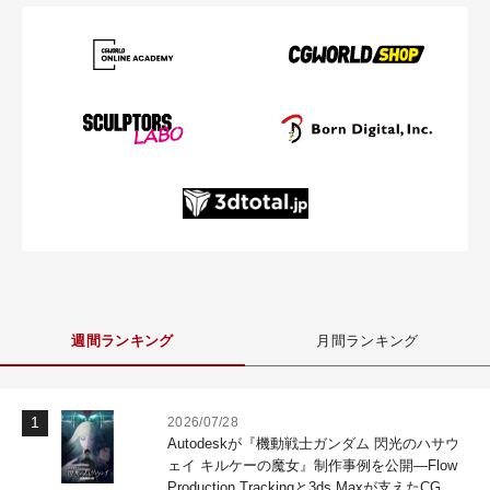
週間ランキング
月間ランキング
2026/07/28
Autodeskが『機動戦士ガンダム 閃光のハサウ
ェイ キルケーの魔女』制作事例を公開―Flow
Production Trackingと3ds Maxが支えたCG制