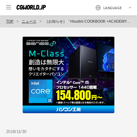
TOP
ニュース
［お知らせ］「Houdini COOKBOOK +ACADEMY」第29回：SOP&VOP実践編（3） 〜ForとClipを使って均等にカットする方法を学ぼう〜が配信開始
2018/11/30