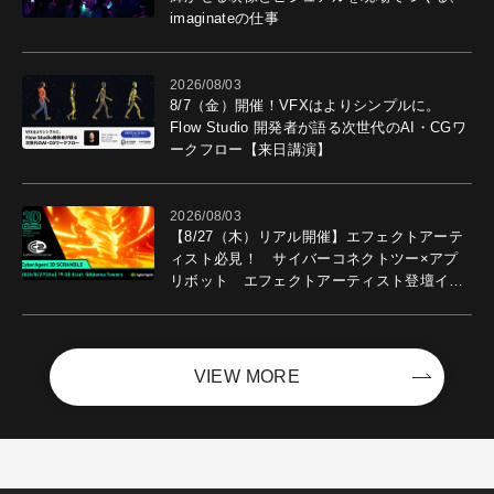
imaginateの仕事
2026/08/03
8/7（金）開催！VFXはよりシンプルに。
Flow Studio 開発者が語る次世代のAI・CGワ
ークフロー【来日講演】
2026/08/03
【8/27（木）リアル開催】エフェクトアーテ
ィスト必見！ サイバーコネクトツー×アプ
リボット エフェクトアーティスト登壇イベ
ントを開催！－サイバーエージェント
VIEW MORE