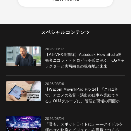
スペシャルコンテンツ
2026/08/07
【AI×VFX最前線】Autodesk Flow Studio開
発者ニコラ・トドロビッチ氏に訊く、CGキャ
ラクターと実写融合の現在地と未来
2026/08/06
【Wacom MovinkPad Pro 14】「これ1台
で、アニメの監督・演出の仕事を完結でき
る」OLMグループに、管理と現場の両面から
導入効果を聞いた
2026/08/04
「君も、スポットライトに」――アイドルを
輝かせる映像とビジュアルを現場でつくる、