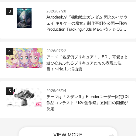
2026/07/28
Autodeskが『機動戦士ガンダム 閃光のハサウ
ェイ キルケーの魔女』制作事例を公開―Flow
Production Trackingと3ds Maxが支えたCG制
作現場
2026/07/22
アニメ『名探偵プリキュア！』ED 、可愛さと
遊び心あふれるプリキュアたちの表現に注
目！〜No.1／演出篇
2026/08/04
テーマは「スザンヌ」Blenderユーザー限定CG
作品コンテスト「b3d創作祭」五回目の開催が
決定!
VIEW MORE