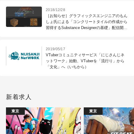
2018/12/28
［お知らせ］グラフィックスエンジニアのもん
しょ氏による「コンクリートタイルの作成から
習得するSubstance Designerの基礎」配信開始
（CGWORLD Online Tutorials）
2019/05/17
VTuberコミュニティサービス「にじさんじネ
ットワーク」始動、VTuberを「流行り」から
「文化」へ（いちから）
新着求人
東京
東京