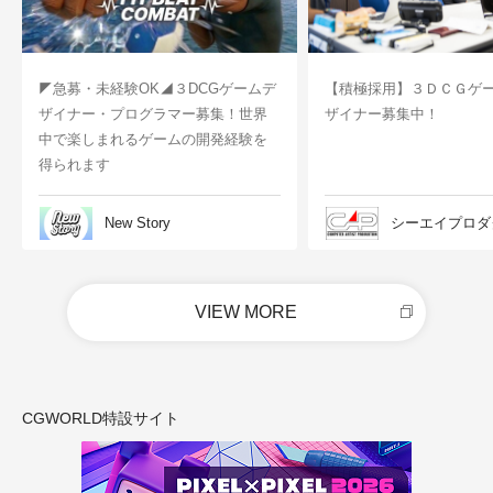
◤急募・未経験OK◢３DCGゲームデ
【積極採用】３ＤＣＧゲ
ザイナー・プログラマー募集！世界
ザイナー募集中！
中で楽しまれるゲームの開発経験を
得られます
New Story
シーエイプロダ
VIEW MORE
CGWORLD特設サイト