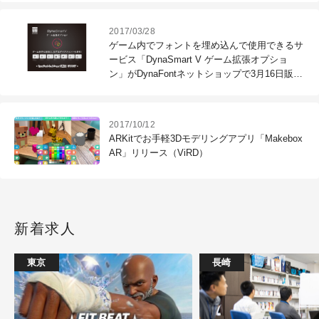
2017/03/28
ゲーム内でフォントを埋め込んで使用できるサ
ービス「DynaSmart V ゲーム拡張オプショ
ン」がDynaFontネットショップで3月16日販売
開始（ダイナコムウェア）
2017/10/12
ARKitでお手軽3Dモデリングアプリ「Makebox
AR」リリース（ViRD）
新着求人
東京
長崎