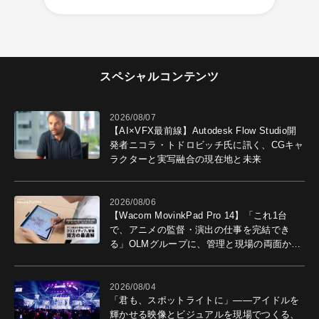
スペシャルコンテンツ
2026/08/07
【AI×VFX最前線】Autodesk Flow Studio開
発者ニコラ・トドロビッチ氏に訊く、CGキャ
ラクターと実写融合の現在地と未来
2026/08/06
【Wacom MovinkPad Pro 14】「これ1台
で、アニメの監督・演出の仕事を完結でき
る」OLMグループに、管理と現場の両面から
導入効果を聞いた
2026/08/04
「君も、スポットライトに」――アイドルを
輝かせる映像とビジュアルを現場でつくる、