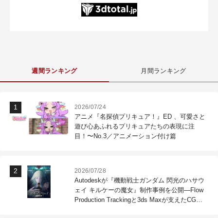
週間ランキング
月間ランキング
2026/07/24
アニメ『名探偵プリキュア！』ED 、可愛さと
遊び心あふれるプリキュアたちの表現に注
目！〜No.3／アニメーション付け篇
2026/07/28
Autodeskが『機動戦士ガンダム 閃光のハサウ
ェイ キルケーの魔女』制作事例を公開―Flow
Production Trackingと3ds Maxが支えたCG制
作現場