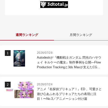
週間ランキング
月間ランキング
2026/07/28
Autodeskが『機動戦士ガンダム 閃光のハサウ
ェイ キルケーの魔女』制作事例を公開―Flow
Production Trackingと3ds Maxが支えたCG制
作現場
2026/07/24
アニメ『名探偵プリキュア！』ED 、可愛さと
遊び心あふれるプリキュアたちの表現に注
目！〜No.3／アニメーション付け篇