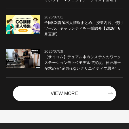
ントを開催！－サイバーエージェント
2026/07/31
全国CG講師求人情報まとめ。授業内容、使用
ツール、ギャランティを一挙紹介【2026年6
月更新】
2026/07/28
【サイコム】デュアル水冷システムのワーク
ステーション最上位モデルで実現。神戸雄平
が求める"途切れないクリエイティブ思考"｜
Boost with Sycom #05
VIEW MORE