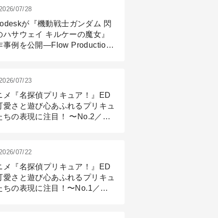
2026/07/28
todeskが『機動戦士ガンダム 閃
のハサウェイ キルケーの魔女』
事例を公開―Flow Production
ackingと3ds Maxが支えたCG制
現場
2026/07/23
ニメ『名探偵プリキュア！』ED
可愛さと遊び心あふれるプリキュ
たちの表現に注目！ 〜No.2／モ
リング＆リギング篇
2026/07/22
ニメ『名探偵プリキュア！』ED
可愛さと遊び心あふれるプリキュ
たちの表現に注目！〜No.1／演
篇