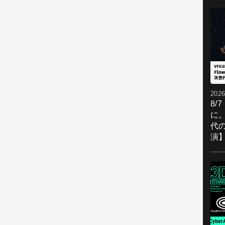
2026
8/
に。
代
演