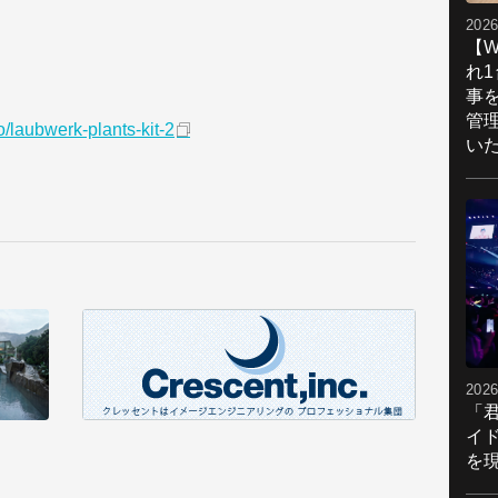
2026
【W
れ
事
管
o/laubwerk-plants-kit-2
い
2026
「
イ
を現