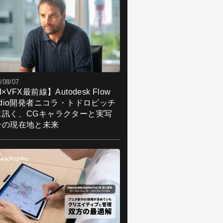
/08/07
I×VFX最前線】Autodesk Flow
udio開発者ニコラ・トドロビッチ
に訊く、CGキャラクターと実写
合の現在地と未来