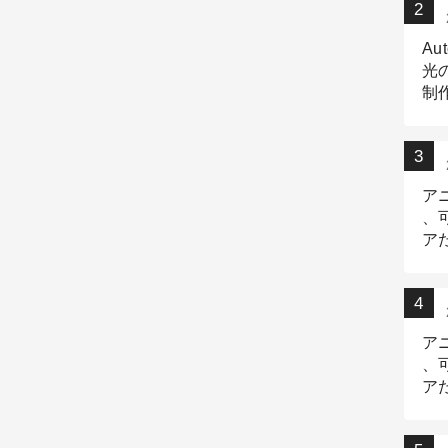
Au
光
制作
Tr
作
ア
、
ア
デ
ア
、
ア
出