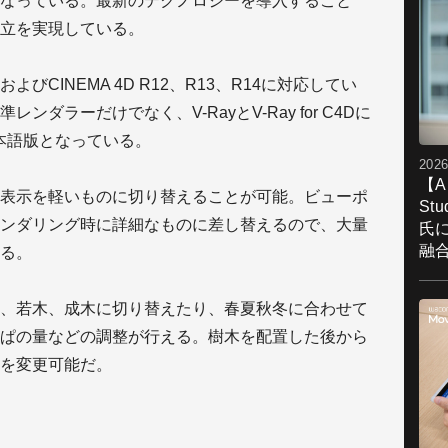
なっている。最新のテクノロジーを導入すること
立を実現している。
2013およびCINEMA 4D R12、R13、R14に対応してい
ダラーだけでなく、V-RayとV-Ray for C4Dに
日本語版となっている。
2026
【A
表示を軽いものに切り替えることが可能。ビューポ
St
ンダリング時に詳細なものに差し替えるので、大量
氏
融
る。
、若木、成木に切り替えたり、春夏秋冬に合わせて
ぱの量などの調整が行える。樹木を配置した後から
を変更可能だ。