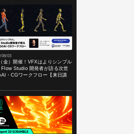
/08/03
7（金）開催！VFXはよりシンプル
Flow Studio 開発者が語る次世
のAI・CGワークフロー【来日講
】