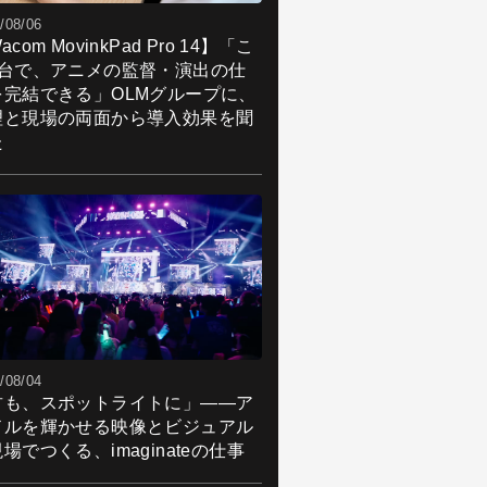
/08/06
acom MovinkPad Pro 14】「こ
1台で、アニメの監督・演出の仕
を完結できる」OLMグループに、
理と現場の両面から導入効果を聞
た
/08/04
君も、スポットライトに」――ア
ドルを輝かせる映像とビジュアル
場でつくる、imaginateの仕事