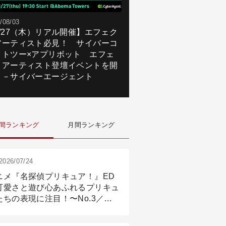
/08/03
8/27（木）リアル開催】エフェク
アーティスト必見！ サイバーコ
クトツー×アプリボット エフェ
トアーティスト登壇イベントを開
！－サイバーエージェント
間ランキング
月間ランキング
2026/07/24
ニメ『名探偵プリキュア！』ED
可愛さと遊び心あふれるプリキュ
たちの表現に注目！〜No.3／ア
メーション付け篇