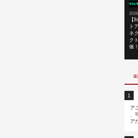
2026
【
ト
ネ
ク
催
週
ア
、
ア
ニ