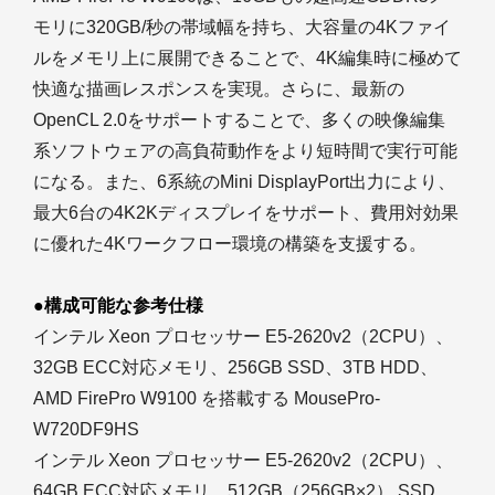
モリに320GB/秒の帯域幅を持ち、大容量の4Kファイ
ルをメモリ上に展開できることで、4K編集時に極めて
快適な描画レスポンスを実現。さらに、最新の
OpenCL 2.0をサポートすることで、多くの映像編集
系ソフトウェアの高負荷動作をより短時間で実行可能
になる。また、6系統のMini DisplayPort出力により、
最大6台の4K2Kディスプレイをサポート、費用対効果
に優れた4Kワークフロー環境の構築を支援する。
●構成可能な参考仕様
インテル Xeon プロセッサー E5-2620v2（2CPU）、
32GB ECC対応メモリ、256GB SSD、3TB HDD、
AMD FirePro W9100 を搭載する MousePro-
W720DF9HS
インテル Xeon プロセッサー E5-2620v2（2CPU）、
64GB ECC対応メモリ、512GB（256GB×2） SSD、