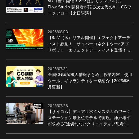
8/7（金）開催！VFXはよりシンプルに。
Flow Studio 開発者が語る次世代のAI・CGワ
ークフロー【来日講演】
2026/08/03
【8/27（木）リアル開催】エフェクトアーテ
ィスト必見！ サイバーコネクトツー×アプ
リボット エフェクトアーティスト登壇イベ
ントを開催！－サイバーエージェント
2026/07/31
全国CG講師求人情報まとめ。授業内容、使用
ツール、ギャランティを一挙紹介【2026年6
月更新】
2026/07/28
【サイコム】デュアル水冷システムのワーク
ステーション最上位モデルで実現。神戸雄平
が求める"途切れないクリエイティブ思考"｜
Boost with Sycom #05