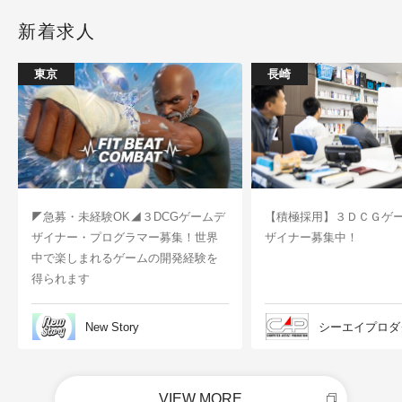
新着求人
東京
長崎
◤急募・未経験OK◢３DCGゲームデ
【積極採用】３ＤＣＧゲ
ザイナー・プログラマー募集！世界
ザイナー募集中！
中で楽しまれるゲームの開発経験を
得られます
New Story
シーエイプロダ
VIEW MORE