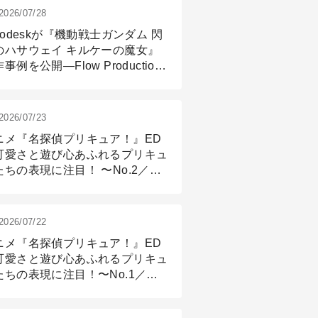
2026/07/28
todeskが『機動戦士ガンダム 閃
のハサウェイ キルケーの魔女』
事例を公開―Flow Production
ackingと3ds Maxが支えたCG制
現場
2026/07/23
ニメ『名探偵プリキュア！』ED
可愛さと遊び心あふれるプリキュ
たちの表現に注目！ 〜No.2／モ
リング＆リギング篇
2026/07/22
ニメ『名探偵プリキュア！』ED
可愛さと遊び心あふれるプリキュ
たちの表現に注目！〜No.1／演
篇