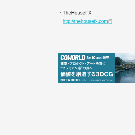
・TheHouseFX
http://thehousefx.com