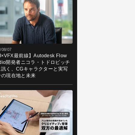
/08/07
I×VFX最前線】Autodesk Flow
udio開発者ニコラ・トドロビッチ
に訊く、CGキャラクターと実写
合の現在地と未来