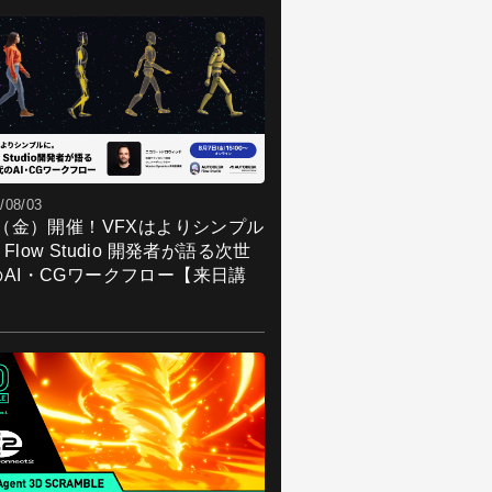
/08/03
7（金）開催！VFXはよりシンプル
Flow Studio 開発者が語る次世
のAI・CGワークフロー【来日講
】