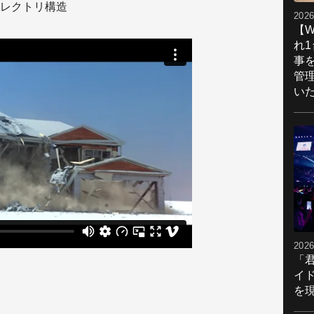
レクトリ構造
2026
【W
れ
事
管
い
2026
「
イ
を現