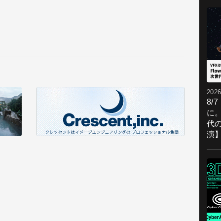
2026
8/
に。
代
演