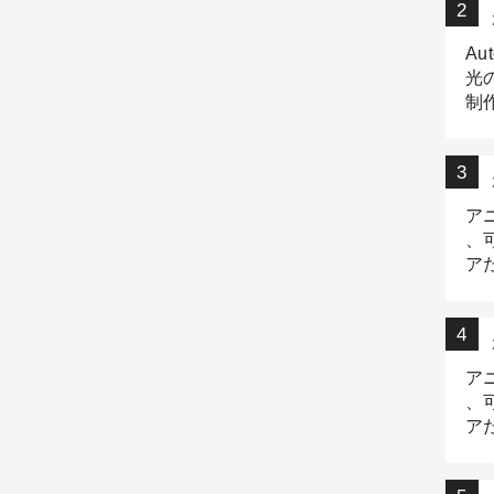
Au
光
制作
Tr
作
ア
、
ア
デ
ア
、
ア
出