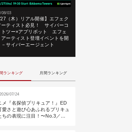
/08/03
8/27（木）リアル開催】エフェク
アーティスト必見！ サイバーコ
クトツー×アプリボット エフェ
トアーティスト登壇イベントを開
！－サイバーエージェント
間ランキング
月間ランキング
2026/07/24
ニメ『名探偵プリキュア！』ED
可愛さと遊び心あふれるプリキュ
たちの表現に注目！〜No.3／ア
メーション付け篇