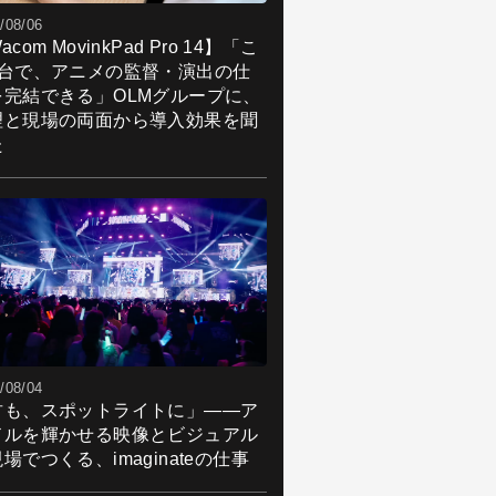
/08/06
acom MovinkPad Pro 14】「こ
1台で、アニメの監督・演出の仕
を完結できる」OLMグループに、
理と現場の両面から導入効果を聞
た
/08/04
君も、スポットライトに」――ア
ドルを輝かせる映像とビジュアル
場でつくる、imaginateの仕事