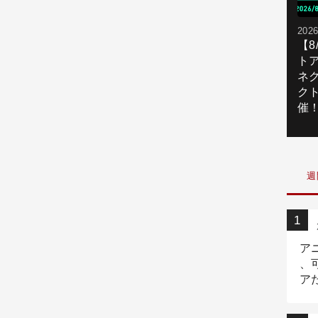
2026
【
ト
ネ
ク
催
週
ア
、
ア
ニ