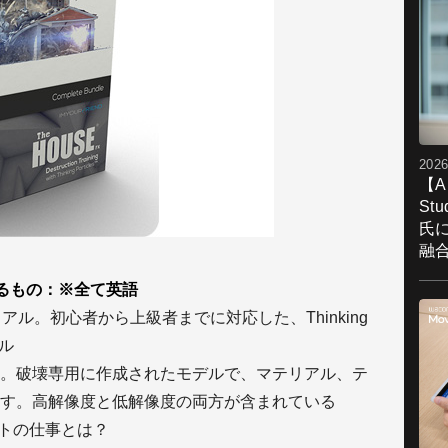
2026
【A
St
氏
融
るもの：※全て英語
ル。初心者から上級者までに対応した、Thinking
アル
。破壊専用に作成されたモデルで、マテリアル、テ
ます。高解像度と低解像度の両方が含まれている
ストの仕事とは？