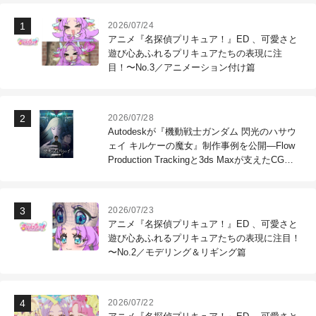
2026/07/24
アニメ『名探偵プリキュア！』ED 、可愛さと
遊び心あふれるプリキュアたちの表現に注
目！〜No.3／アニメーション付け篇
2026/07/28
Autodeskが『機動戦士ガンダム 閃光のハサウ
ェイ キルケーの魔女』制作事例を公開―Flow
Production Trackingと3ds Maxが支えたCG制
作現場
2026/07/23
アニメ『名探偵プリキュア！』ED 、可愛さと
遊び心あふれるプリキュアたちの表現に注目！
〜No.2／モデリング＆リギング篇
2026/07/22