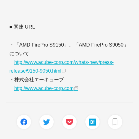
■ 関連 URL
・「AMD FirePro S9150」、「AMD FirePro S9050」
について
http://www.acube-corp.com/whats-new/press-
release/9150-9050.html
・株式会社エーキューブ
http://www.acube-corp.com