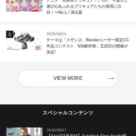
アニメ『名探偵プリキュア！』ED 、可愛さと
遊び心あふれるプリキュアたちの表現に注
目！〜No.1／演出篇
2026/08/04
テーマは「スザンヌ」Blenderユーザー限定CG
作品コンテスト「b3d創作祭」五回目の開催が
決定!
VIEW MORE
スペシャルコンテンツ
2026/08/07
【AI×VFX最前線】Autodesk Flow Studio開