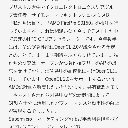
ブリストル大学マイクロエレクトロニクス研究グルー
プ責任者 サイモン・マッキントッシュ-スミス氏
「私たちは目下、『AMD FirePro S9150』の検証を行
っていますが、これは間違いなく今までテストした中
で最速のHPC GPUアクセラレーターです。今年後半
には、その演算性能にOpenCL 2.0が統合される予定
とのことで、ますます期待をふくらませています。私
たちの研究は、オープンかつ著作権フリーのAPIの恩
恵を受けており、演算処理の高速化に向けOpenCLに
注力しています。OpenCL 2.0をサポートするという
AMDの計画を称賛したいと思います。共有仮想メモリ
ーやネストされた並列処理などの新機能によって、
GPUを十分に活用したパフォーマンスと効率性の向上
が実現するでしょう」。
Supermicro マーケティングおよび事業開発担当バイ
スプレジデント ドン・クレッグ氏