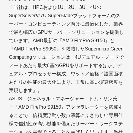
「当社は、HPCおよび1U、2U、3U、4Uの
SuperServerや7U SuperBladeプラットフォームのス
ーパー・コンピューティング向けに最適化した、業界
で最も幅広いGPUサーバー・ソリューションを提供し
ています。AMD最新の『AMD FirePro S9150』と
『AMD FirePro S9050』を搭載したSupermicro Green
Computingソリューションは、4Uデュアル・ノードで
ノードあたり最大6基のGPUをサポートするほか、デ
ュアル・プロセッサー構成、ワット／価格／設置面積
あたりの性能の最大化により、非常に高い演算密度を
実現します」。
ASUS ジェネラル・マネージャー トム・リン氏
「『AMD FirePro S9150』アクセラレーターを搭載す
ることで、倍精度浮動小数点演算にふさわしい専用仕
様で信頼性が高い機能を備えたサーバー・ワークステ
ーションを実現できることを喜ばしく思います。当社