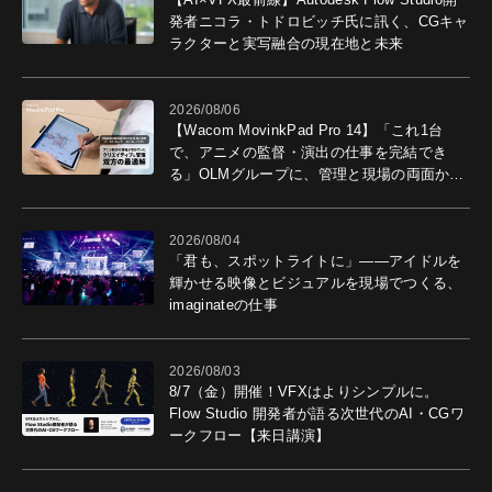
発者ニコラ・トドロビッチ氏に訊く、CGキャ
ラクターと実写融合の現在地と未来
2026/08/06
【Wacom MovinkPad Pro 14】「これ1台
で、アニメの監督・演出の仕事を完結でき
る」OLMグループに、管理と現場の両面から
導入効果を聞いた
2026/08/04
「君も、スポットライトに」――アイドルを
輝かせる映像とビジュアルを現場でつくる、
imaginateの仕事
2026/08/03
8/7（金）開催！VFXはよりシンプルに。
Flow Studio 開発者が語る次世代のAI・CGワ
ークフロー【来日講演】