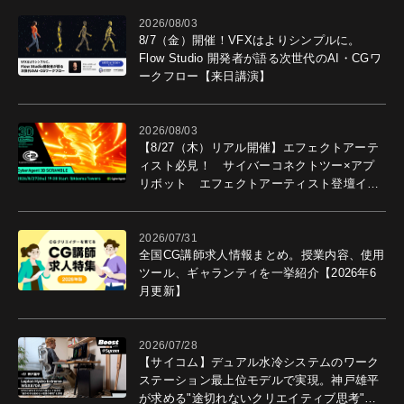
2026/08/03
8/7（金）開催！VFXはよりシンプルに。
Flow Studio 開発者が語る次世代のAI・CGワ
ークフロー【来日講演】
2026/08/03
【8/27（木）リアル開催】エフェクトアーテ
ィスト必見！ サイバーコネクトツー×アプ
リボット エフェクトアーティスト登壇イベ
ントを開催！－サイバーエージェント
2026/07/31
全国CG講師求人情報まとめ。授業内容、使用
ツール、ギャランティを一挙紹介【2026年6
月更新】
2026/07/28
【サイコム】デュアル水冷システムのワーク
ステーション最上位モデルで実現。神戸雄平
が求める"途切れないクリエイティブ思考"｜