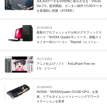
3DCADデータをVR空間に表示させる「VRLite
Ver.2.0」提供開始、カンタン操作でCADデータ
を直感的に把握（ATINDE）
2014/09/19
最新のプロフェッショナル向けグラフィックス
カード「NVIDIA Quadro Kシリーズ」搭載クリ
エイター向けパソコン「Raytrek（レイトレッ
ク）Quadro Kシリーズ」販売開始（サードウ
ェーブデジノス）
2017/10/04
アニメ仕上げソフト「AniLaPaint Free ver
1.5」リリース
2018/04/05
NVIDIA「NVIDIAQuadro GV100 GPU」を発
表、リアルタイム レイトレーシングでワーク
ステーションを変革