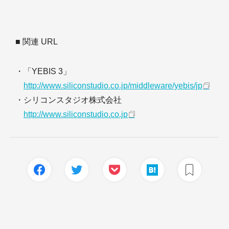
■ 関連 URL
・「YEBIS 3」
http://www.siliconstudio.co.jp/middleware/yebis/jp
・シリコンスタジオ株式会社
http://www.siliconstudio.co.jp