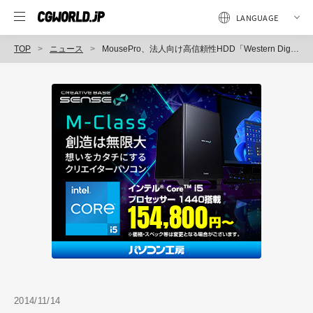
TOP
ニュース
MousePro、法人向け高信頼性HDD「Western Digital WD Red Pro」を標準搭載したWindows Server 2012 R2シリーズ採用の小型サーバー3機種を9万円台から販売開始（マウスコンピューター）
2014/11/14