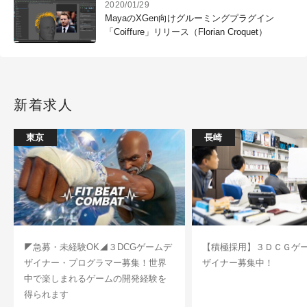
2020/01/29
MayaのXGen向けグルーミングプラグイン
「Coiffure」リリース（Florian Croquet）
新着求人
東京
長崎
◤急募・未経験OK◢３DCGゲームデ
【積極採用】３ＤＣＧゲ
ザイナー・プログラマー募集！世界
ザイナー募集中！
中で楽しまれるゲームの開発経験を
得られます