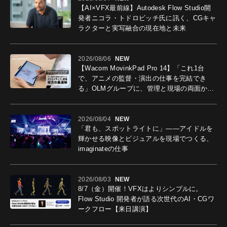
【AI×VFX最前線】Autodesk Flow Studio開
発者ニコラ・トドロビッチ氏に訊く、CGキャ
ラクターと実写融合の現在地と未来
2026/08/06
NEW
【Wacom MovinkPad Pro 14】「これ1台
で、アニメの監督・演出の仕事を完結でき
る」OLMグループに、管理と現場の両面から
導入効果を聞いた
2026/08/04
NEW
「君も、スポットライトに」――アイドルを
輝かせる映像とビジュアルを現場でつくる、
imaginateの仕事
2026/08/03
NEW
8/7（金）開催！VFXはよりシンプルに。
Flow Studio 開発者が語る次世代のAI・CGワ
ークフロー【来日講演】