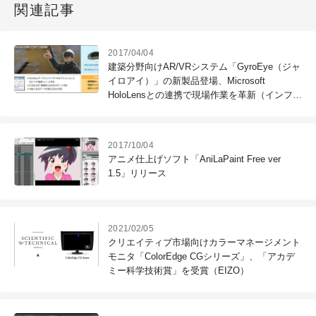
関連記事
2017/04/04
建築分野向けAR/VRシステム「GyroEye（ジャ
イロアイ）」の新製品登場、Microsoft
HoloLensとの連携で現場作業を革新（インフォ
マティクス）
2017/10/04
アニメ仕上げソフト「AniLaPaint Free ver
1.5」リリース
2021/02/05
クリエイティブ市場向けカラーマネージメント
モニタ「ColorEdge CGシリーズ」、「アカデ
ミー科学技術賞」を受賞（EIZO）