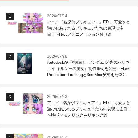
2026/07/24
アニメ『名探偵プリキュア！』ED 、可愛さと
遊び心あふれるプリキュアたちの表現に注
目！〜No.3／アニメーション付け篇
2026/07/28
Autodeskが『機動戦士ガンダム 閃光のハサウ
ェイ キルケーの魔女』制作事例を公開―Flow
Production Trackingと3ds Maxが支えたCG制
作現場
2026/07/23
アニメ『名探偵プリキュア！』ED 、可愛さと
遊び心あふれるプリキュアたちの表現に注目！
〜No.2／モデリング＆リギング篇
2026/07/22