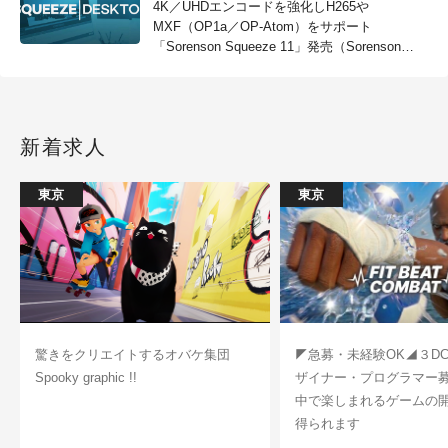
4K／UHDエンコードを強化しH265や
MXF（OP1a／OP-Atom）をサポート
「Sorenson Squeeze 11」発売（Sorenson
Media）
新着求人
東京
東京
驚きをクリエイトするオバケ集団
◤急募・未経験OK◢３D
Spooky graphic !!
ザイナー・プログラマー
中で楽しまれるゲームの
得られます