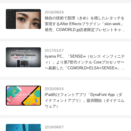
2016/09/26
独自の技術で肌理（きめ）を残したレタッチを
実現するAfter Effectsプラグイン「skin work」
発売、CGWORLD.jp読者限定プレゼントキャン
ペーン実施中（digital bigmo）
2017/01/27
iiyama PC、「SENSE∞（センス インフィニテ
ィ）」より第7世代インテル Coreプロセッサー
へ刷新した「CGWORLD×ELSA×SENSE∞」コ
ラボレーションモデルを発売（ユニットコム）
2020/09/16
iPad向けフォントアプリ「DynaFont App（ダ
イナフォントアプリ）」提供開始（ダイナコム
ウェア）
2016/06/07