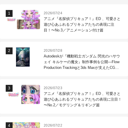
2026/07/24
アニメ『名探偵プリキュア！』ED 、可愛さと
遊び心あふれるプリキュアたちの表現に注
目！〜No.3／アニメーション付け篇
2026/07/28
Autodeskが『機動戦士ガンダム 閃光のハサウ
ェイ キルケーの魔女』制作事例を公開―Flow
Production Trackingと3ds Maxが支えたCG制
作現場
2026/07/23
アニメ『名探偵プリキュア！』ED 、可愛さと
遊び心あふれるプリキュアたちの表現に注目！
〜No.2／モデリング＆リギング篇
2026/07/22