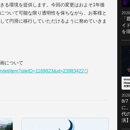
きる環境を提供します。今回の変更はおよそ1年後
について可能な限り透明性を保ちながら、お客様と
2026
「
して円滑に移行していただけるように努めていきま
イ
を現
画について
servlet/item?siteID=1169823&id=23983422
2026
8/
に。
代
演