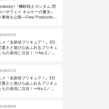
todeskが『機動戦士ガンダム 閃
のハサウェイ キルケーの魔女』
事例を公開―Flow Production
ackingと3ds Maxが支えたCG制
現場
2026/07/23
ニメ『名探偵プリキュア！』ED
可愛さと遊び心あふれるプリキュ
たちの表現に注目！ 〜No.2／モ
リング＆リギング篇
2026/07/22
ニメ『名探偵プリキュア！』ED
可愛さと遊び心あふれるプリキュ
たちの表現に注目！〜No.1／演
篇
2026/08/04