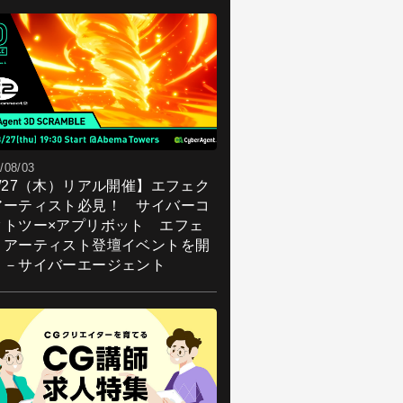
/08/03
8/27（木）リアル開催】エフェク
アーティスト必見！ サイバーコ
クトツー×アプリボット エフェ
トアーティスト登壇イベントを開
！－サイバーエージェント