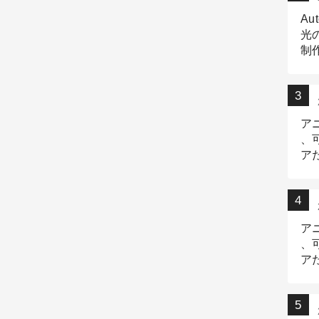
Au
光
制作
Tr
作
ア
、
ア
デ
ア
、
ア
出