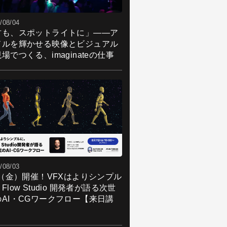
/08/04
君も、スポットライトに」――ア
ドルを輝かせる映像とビジュアル
場でつくる、imaginateの仕事
/08/03
7（金）開催！VFXはよりシンプル
Flow Studio 開発者が語る次世
のAI・CGワークフロー【来日講
】