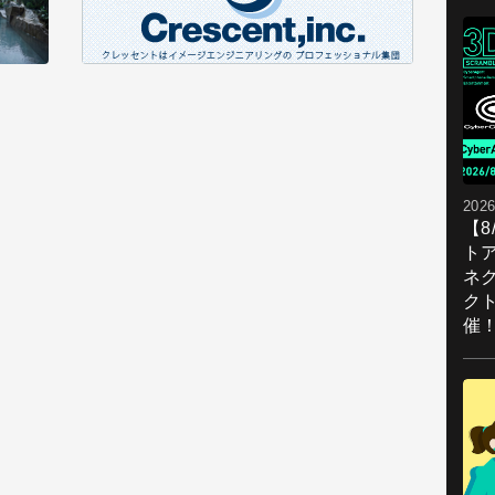
2026
【
ト
ネ
ク
催