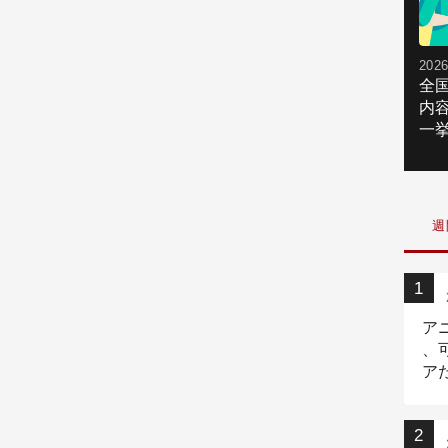
2026
全
内
一挙
週
ア
、
ア
ニ