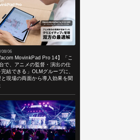
/08/06
acom MovinkPad Pro 14】「こ
1台で、アニメの監督・演出の仕
を完結できる」OLMグループに、
理と現場の両面から導入効果を聞
た