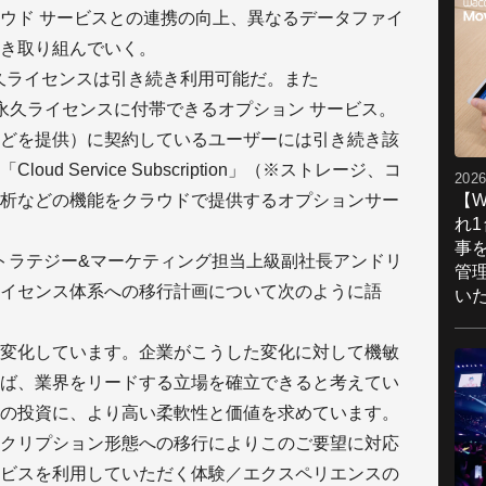
ウド サービスとの連携の向上、異なるデータファイ
き取り組んでいく。
永久ライセンスは引き続き利用可能だ。また
tion」（※永久ライセンスに付帯できるオプション サービス。
どを提供）に契約しているユーザーには引き続き該
d Service Subscription」（※ストレージ、コ
2026
【W
析などの機能をクラウドで提供するオプションサー
れ
事
ストラテジー&マーケティング担当上級副社長アンドリ
管
イセンス体系への移行計画について次のように語
い
変化しています。企業がこうした変化に対して機敏
ば、業界をリードする立場を確立できると考えてい
の投資に、より高い柔軟性と価値を求めています。
クリプション形態への移行によりこのご要望に対応
ビスを利用していただく体験／エクスペリエンスの