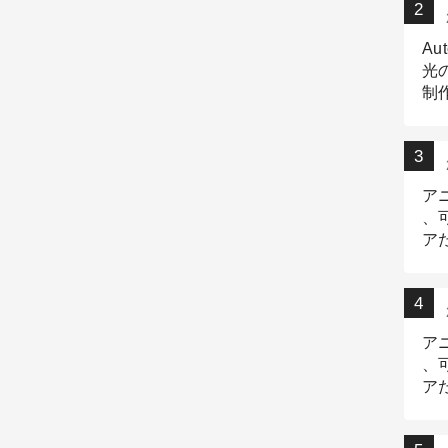
Au
光
制作
Tr
作
ア
、
ア
デ
ア
、
ア
出