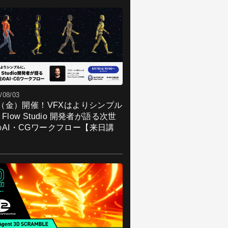
/08/03
7（金）開催！VFXはよりシンプル
Flow Studio 開発者が語る次世
のAI・CGワークフロー【来日講
】