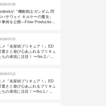
2026/07/28
todeskが『機動戦士ガンダム 閃
のハサウェイ キルケーの魔女』
事例を公開―Flow Production
ackingと3ds Maxが支えたCG制
現場
2026/07/23
ニメ『名探偵プリキュア！』ED
可愛さと遊び心あふれるプリキュ
たちの表現に注目！ 〜No.2／モ
リング＆リギング篇
2026/07/22
ニメ『名探偵プリキュア！』ED
可愛さと遊び心あふれるプリキュ
たちの表現に注目！〜No.1／演
篇