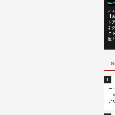
2026
【
ト
ネ
ク
催
週
ア
、
ア
ニ