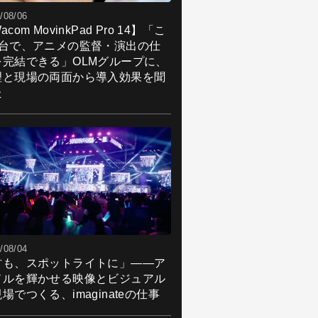
/08/06
acom MovinkPad Pro 14】「こ
1台で、アニメの監督・演出の仕
を完結できる」OLMグループに、
理と現場の両面から導入効果を聞
た
/08/04
君も、スポットライトに」――ア
ドルを輝かせる映像とビジュアル
場でつくる、imaginateの仕事