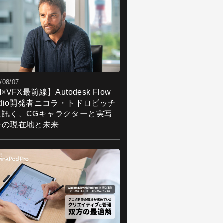
/08/07
I×VFX最前線】Autodesk Flow
udio開発者ニコラ・トドロビッチ
に訊く、CGキャラクターと実写
合の現在地と未来