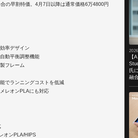
合の早割特価。4月7日以降は通常価格6万4800円
効率デザイン
2026
自動平衡調整機能
【A
St
製フレーム
氏
融
能でランニングコストを低減
メレオンPLAにも対応
式
オンPLA/HIPS