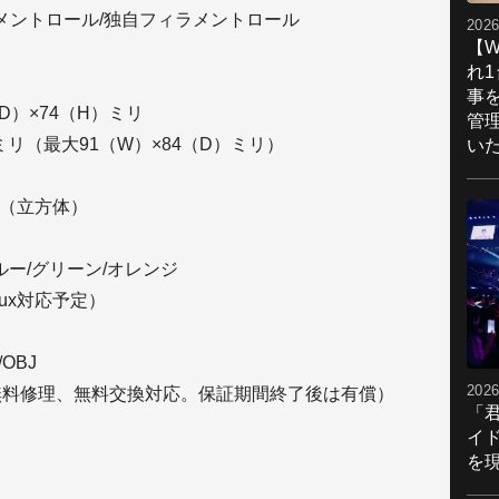
ラメントロール/独自フィラメントロール
2026
【W
れ
事
D）×74（H）ミリ
管
リ（最大91（W）×84（D）ミリ）
い
ンチ（立方体）
ルー/グリーン/オレンジ
inux対応予定）
OBJ
2026
無料修理、無料交換対応。保証期間終了後は有償）
「
イ
を現