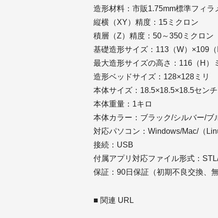
造形材料：市販1.75mm標準フィ
縦横（XY）精度：15ミクロン
積層（Z）精度：50～350ミクロン
基礎造形サイズ：113（W）×109（
最大造形サイズの高さ：116（H）ミ
造形ベッドサイズ：128×128ミリ
本体サイズ：18.5×18.5×18.5セ
本体重量：1キロ
本体カラー：ブラック/シルバー/ブ
対応パソコン：Windows/Mac/（L
接続：USB
付属アプリ対応ファイル形式：STL/
保証：90日保証（初期不良交換、
■ 関連 URL