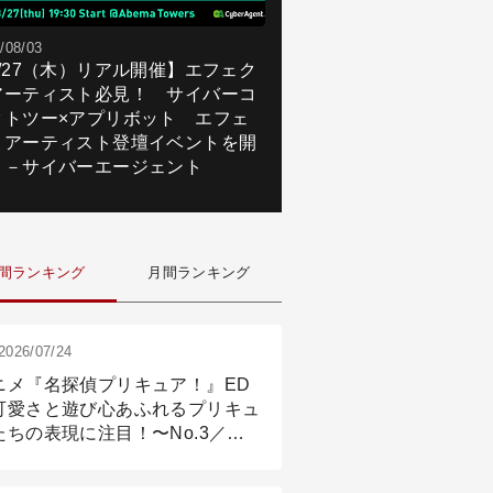
/08/03
8/27（木）リアル開催】エフェク
アーティスト必見！ サイバーコ
クトツー×アプリボット エフェ
トアーティスト登壇イベントを開
！－サイバーエージェント
間ランキング
月間ランキング
2026/07/24
ニメ『名探偵プリキュア！』ED
可愛さと遊び心あふれるプリキュ
たちの表現に注目！〜No.3／ア
メーション付け篇