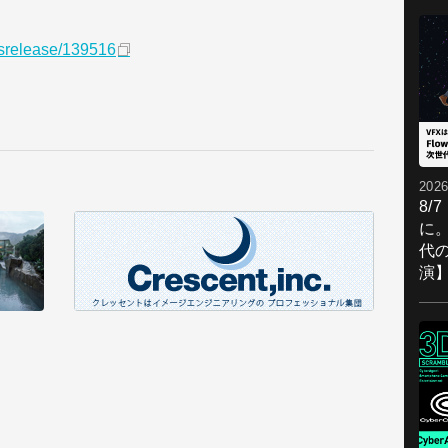
ssrelease/139516
2026
8/
に。
代
演