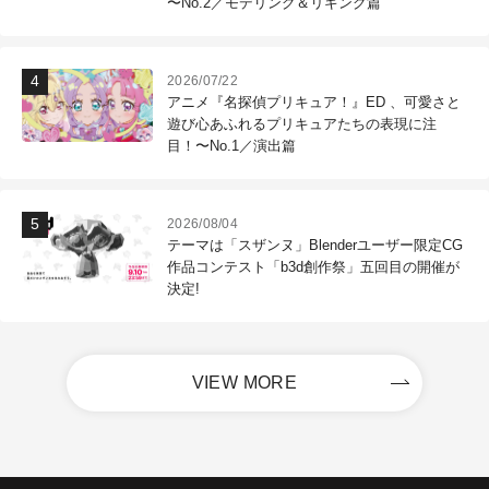
〜No.2／モデリング＆リギング篇
2026/07/22
アニメ『名探偵プリキュア！』ED 、可愛さと
遊び心あふれるプリキュアたちの表現に注
目！〜No.1／演出篇
2026/08/04
テーマは「スザンヌ」Blenderユーザー限定CG
作品コンテスト「b3d創作祭」五回目の開催が
決定!
VIEW MORE