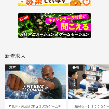
新着求人
東京
長崎
◤急募・未経験OK◢３DCGゲームデ
【積極採用】３ＤＣＧゲ