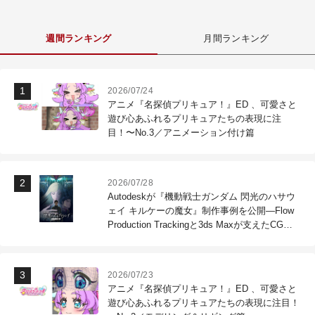
週間ランキング
月間ランキング
2026/07/24
アニメ『名探偵プリキュア！』ED 、可愛さと
遊び心あふれるプリキュアたちの表現に注
目！〜No.3／アニメーション付け篇
2026/07/28
Autodeskが『機動戦士ガンダム 閃光のハサウ
ェイ キルケーの魔女』制作事例を公開―Flow
Production Trackingと3ds Maxが支えたCG制
作現場
2026/07/23
アニメ『名探偵プリキュア！』ED 、可愛さと
遊び心あふれるプリキュアたちの表現に注目！